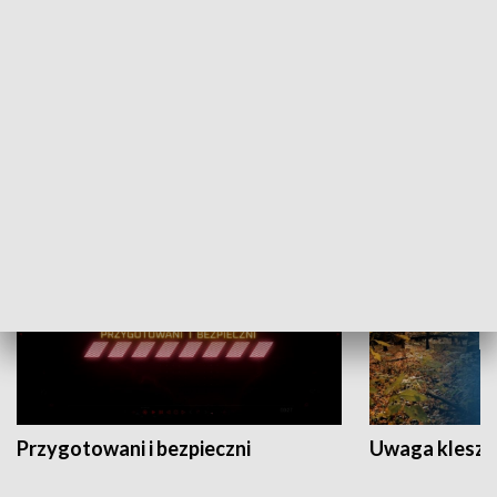
Grajmy Swoje
Białostocki Te
NAUKA I EDUKACJA
Przygotowani i bezpieczni
Uwaga kleszc