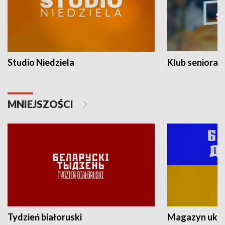
Studio Niedziela
Klub seniora
MNIEJSZOŚCI
Tydzień białoruski
Magazyn ukra