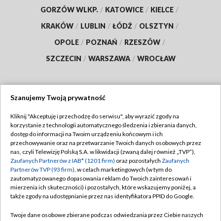
GORZÓW WLKP.
/
KATOWICE
/
KIELCE
/
KRAKÓW
/
LUBLIN
/
ŁÓDŹ
/
OLSZTYN
/
OPOLE
/
POZNAŃ
/
RZESZÓW
/
SZCZECIN
/
WARSZAWA
/
WROCŁAW
Szanujemy Twoją prywatność
Dołącz do nas:
Kliknij "Akceptuję i przechodzę do serwisu", aby wyrazić zgody na
korzystanie z technologii automatycznego śledzenia i zbierania danych,
TVP
dostęp do informacji na Twoim urządzeniu końcowym i ich
Abonament TVP
przechowywanie oraz na przetwarzanie Twoich danych osobowych przez
Regulamin TVP
nas, czyli Telewizję Polską S.A. w likwidacji (zwaną dalej również „TVP”),
Emisja w TVP
Polityka prywatności
Zaufanych Partnerów z IAB* (1201 firm)
oraz pozostałych
Zaufanych
Partnerów TVP (93 firm)
, w celach marketingowych (w tym do
Centrum informacji TVP
Moje zgody
zautomatyzowanego dopasowania reklam do Twoich zainteresowań i
mierzenia ich skuteczności) i pozostałych, które wskazujemy poniżej, a
Naziemna Telewizja Cyfrowa
Pomoc
także zgody na udostępnianie przez nas identyfikatora PPID do Google.
Sklep TVP
Biuro reklamy
Twoje dane osobowe zbierane podczas odwiedzania przez Ciebie naszych