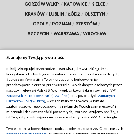
GORZÓW WLKP.
/
KATOWICE
/
KIELCE
/
KRAKÓW
/
LUBLIN
/
ŁÓDŹ
/
OLSZTYN
/
OPOLE
/
POZNAŃ
/
RZESZÓW
/
SZCZECIN
/
WARSZAWA
/
WROCŁAW
Szanujemy Twoją prywatność
Dołącz do nas:
Kliknij "Akceptuję i przechodzę do serwisu", aby wyrazić zgody na
korzystanie z technologii automatycznego śledzenia i zbierania danych,
TVP
dostęp do informacji na Twoim urządzeniu końcowym i ich
Abonament TVP
przechowywanie oraz na przetwarzanie Twoich danych osobowych przez
Regulamin TVP
nas, czyli Telewizję Polską S.A. w likwidacji (zwaną dalej również „TVP”),
Emisja w TVP
Polityka prywatności
Zaufanych Partnerów z IAB* (1201 firm)
oraz pozostałych
Zaufanych
Partnerów TVP (93 firm)
, w celach marketingowych (w tym do
Centrum informacji TVP
Moje zgody
zautomatyzowanego dopasowania reklam do Twoich zainteresowań i
mierzenia ich skuteczności) i pozostałych, które wskazujemy poniżej, a
Naziemna Telewizja Cyfrowa
Pomoc
także zgody na udostępnianie przez nas identyfikatora PPID do Google.
Sklep TVP
Biuro reklamy
Twoje dane osobowe zbierane podczas odwiedzania przez Ciebie naszych
Rada Programowa
poszczególnych serwisów
zwanych dalej „Portalem”, w tym informacje