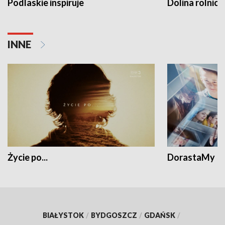
Podlaskie inspiruje
Dolina rolnicz
INNE
Życie po...
DorastaMy
BIAŁYSTOK
/
BYDGOSZCZ
/
GDAŃSK
/