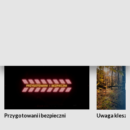
Grajmy Swoje
Białostocki Te
NAUKA I EDUKACJA
Przygotowani i bezpieczni
Uwaga kleszc