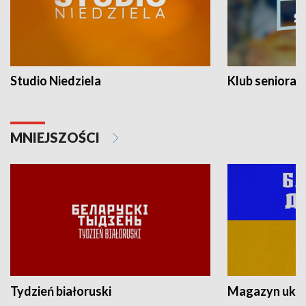
Studio Niedziela
Klub seniora
MNIEJSZOŚCI
Tydzień białoruski
Magazyn ukra