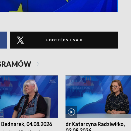
UDOSTĘPNIJ NA X
OGRAMÓW
 Bednarek, 04.08.2026
dr Katarzyna Radziwiłko,
03.08.2026