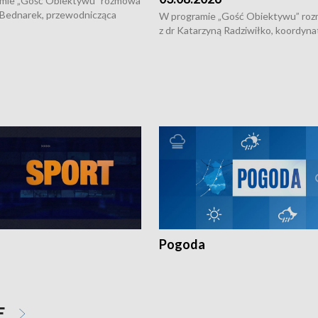
mie „Gość Obiektywu” rozmowa
 Bednarek, przewodnicząca
W programie „Gość Obiektywu” ro
kiej Rady Seniorów, o walce z
z dr Katarzyną Radziwiłko, koordyna
ią, pomysłach na to jak
projektu "Etnomozaika. Współczes
osoby starsze z domów i jak
dziedzictwo kulturowe wsi" o tym, j
t to by nie były same.
wygląda dzisiejsza kultura polskiej w
Pogoda
E