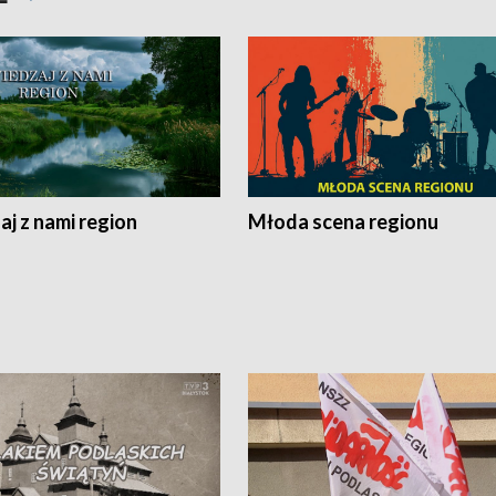
j z nami region
Młoda scena regionu