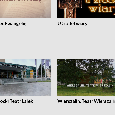
eć Ewangelię
U źródeł wiary
ocki Teatr Lalek
Wierszalin. Teatr Wierszali