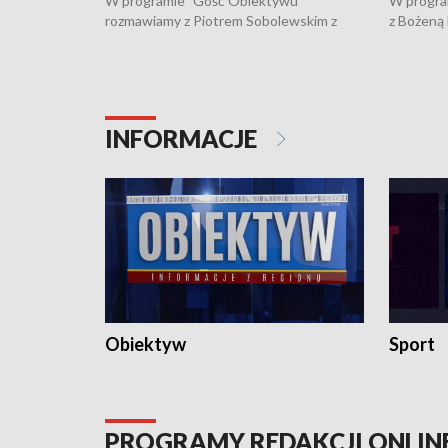
W programie "Gość Obiektywu"
W progra
rozmawiamy z Piotrem Sobolewskim z
z Bożeną
Towarzystwa Amickus o możliwościach
Białostoc
wsparcia osób dotkniętych przemocą i
samotnośc
działaniu Ośrodka Pomocy Osobom
wyciągać 
Pokrzywdzonym Przestępstwem.
ważne jes
INFORMACJE
Obiektyw
Sport
PROGRAMY REDAKCJI ONLIN