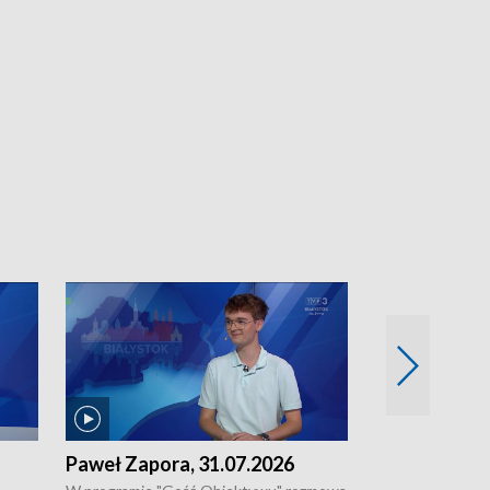
Paweł Zapora, 31.07.2026
Jacek Brzozo