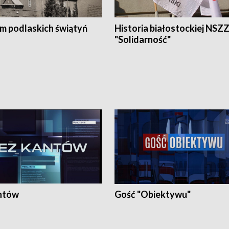
em podlaskich świątyń
Historia białostockiej NSZ
"Solidarność"
ntów
Gość "Obiektywu"