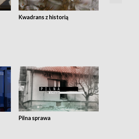
Z
Kwadrans z historią
Kartki z kal
Pilna sprawa