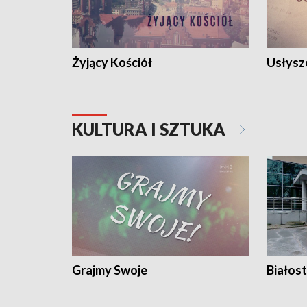
Żyjący Kościół
Usłysz
KULTURA I SZTUKA
Grajmy Swoje
Białost