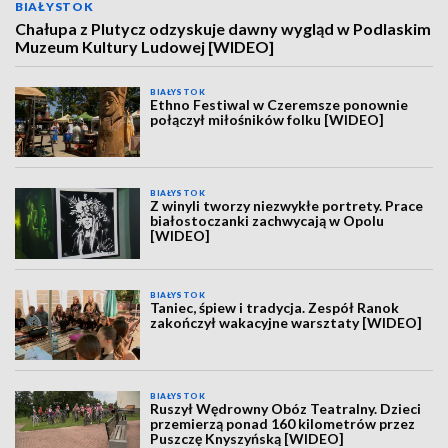
BIAŁYSTOK
Chałupa z Plutycz odzyskuje dawny wygląd w Podlaskim
Muzeum Kultury Ludowej [WIDEO]
BIAŁYSTOK
Ethno Festiwal w Czeremsze ponownie
połączył miłośników folku [WIDEO]
BIAŁYSTOK
Z winyli tworzy niezwykłe portrety. Prace
białostoczanki zachwycają w Opolu
[WIDEO]
BIAŁYSTOK
Taniec, śpiew i tradycja. Zespół Ranok
zakończył wakacyjne warsztaty [WIDEO]
BIAŁYSTOK
Ruszył Wędrowny Obóz Teatralny. Dzieci
przemierzą ponad 160 kilometrów przez
Puszczę Knyszyńską [WIDEO]