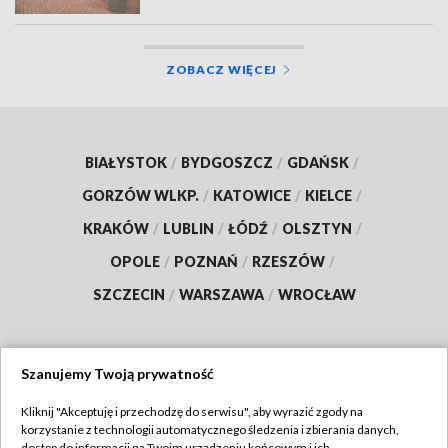
ZOBACZ WIĘCEJ
BIAŁYSTOK
/
BYDGOSZCZ
/
GDAŃSK
/
GORZÓW WLKP.
/
KATOWICE
/
KIELCE
/
KRAKÓW
/
LUBLIN
/
ŁÓDŹ
/
OLSZTYN
/
OPOLE
/
POZNAŃ
/
RZESZÓW
/
SZCZECIN
/
WARSZAWA
/
WROCŁAW
Szanujemy Twoją prywatność
Dołącz do nas:
Kliknij "Akceptuję i przechodzę do serwisu", aby wyrazić zgody na
korzystanie z technologii automatycznego śledzenia i zbierania danych,
TVP
dostęp do informacji na Twoim urządzeniu końcowym i ich