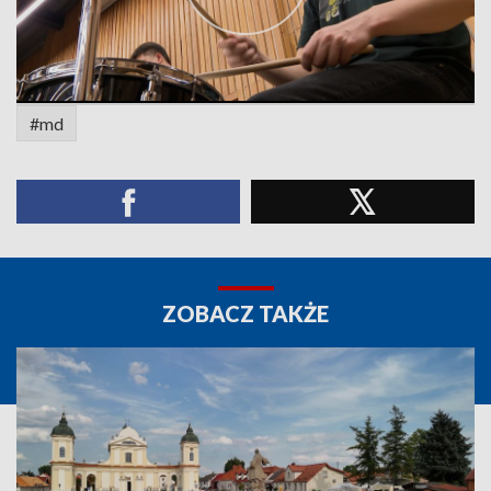
#md
ZOBACZ TAKŻE