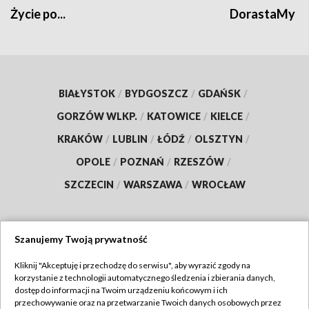
Życie po...
DorastaMy
BIAŁYSTOK
/
BYDGOSZCZ
/
GDAŃSK
/
GORZÓW WLKP.
/
KATOWICE
/
KIELCE
/
KRAKÓW
/
LUBLIN
/
ŁÓDŹ
/
OLSZTYN
/
OPOLE
/
POZNAŃ
/
RZESZÓW
/
SZCZECIN
/
WARSZAWA
/
WROCŁAW
Szanujemy Twoją prywatność
Dołącz do nas:
Kliknij "Akceptuję i przechodzę do serwisu", aby wyrazić zgody na
korzystanie z technologii automatycznego śledzenia i zbierania danych,
TVP
dostęp do informacji na Twoim urządzeniu końcowym i ich
Abonament TVP
przechowywanie oraz na przetwarzanie Twoich danych osobowych przez
Regulamin TVP