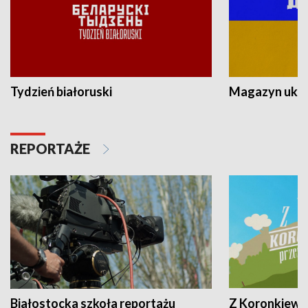
Tydzień białoruski
Magazyn ukra
REPORTAŻE
Białostocka szkoła reportażu
Z Koronkiewic