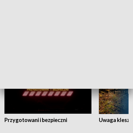
Grajmy Swoje
Białostocki Te
NAUKA I EDUKACJA
Przygotowani i bezpieczni
Uwaga kleszc