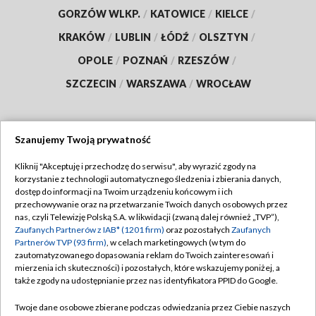
GORZÓW WLKP.
/
KATOWICE
/
KIELCE
/
KRAKÓW
/
LUBLIN
/
ŁÓDŹ
/
OLSZTYN
/
OPOLE
/
POZNAŃ
/
RZESZÓW
/
SZCZECIN
/
WARSZAWA
/
WROCŁAW
Szanujemy Twoją prywatność
Dołącz do nas:
Kliknij "Akceptuję i przechodzę do serwisu", aby wyrazić zgody na
korzystanie z technologii automatycznego śledzenia i zbierania danych,
TVP
dostęp do informacji na Twoim urządzeniu końcowym i ich
Abonament TVP
przechowywanie oraz na przetwarzanie Twoich danych osobowych przez
Regulamin TVP
nas, czyli Telewizję Polską S.A. w likwidacji (zwaną dalej również „TVP”),
Emisja w TVP
Polityka prywatności
Zaufanych Partnerów z IAB* (1201 firm)
oraz pozostałych
Zaufanych
Partnerów TVP (93 firm)
, w celach marketingowych (w tym do
Centrum informacji TVP
Moje zgody
zautomatyzowanego dopasowania reklam do Twoich zainteresowań i
mierzenia ich skuteczności) i pozostałych, które wskazujemy poniżej, a
Naziemna Telewizja Cyfrowa
Pomoc
także zgody na udostępnianie przez nas identyfikatora PPID do Google.
Sklep TVP
Biuro reklamy
Twoje dane osobowe zbierane podczas odwiedzania przez Ciebie naszych