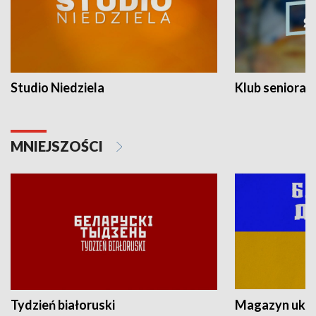
Studio Niedziela
Klub seniora
MNIEJSZOŚCI
Tydzień białoruski
Magazyn ukra