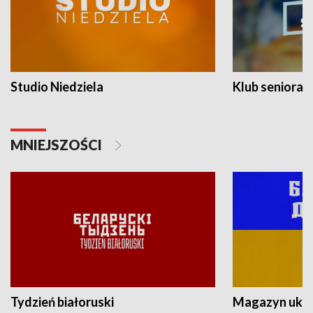
Studio Niedziela
Klub seniora
MNIEJSZOŚCI
Tydzień białoruski
Magazyn ukra