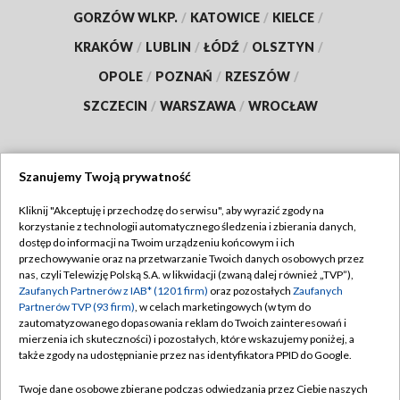
GORZÓW WLKP.
/
KATOWICE
/
KIELCE
/
KRAKÓW
/
LUBLIN
/
ŁÓDŹ
/
OLSZTYN
/
OPOLE
/
POZNAŃ
/
RZESZÓW
/
SZCZECIN
/
WARSZAWA
/
WROCŁAW
Szanujemy Twoją prywatność
Dołącz do nas:
Kliknij "Akceptuję i przechodzę do serwisu", aby wyrazić zgody na
korzystanie z technologii automatycznego śledzenia i zbierania danych,
TVP
dostęp do informacji na Twoim urządzeniu końcowym i ich
Abonament TVP
przechowywanie oraz na przetwarzanie Twoich danych osobowych przez
Regulamin TVP
nas, czyli Telewizję Polską S.A. w likwidacji (zwaną dalej również „TVP”),
Emisja w TVP
Polityka prywatności
Zaufanych Partnerów z IAB* (1201 firm)
oraz pozostałych
Zaufanych
Partnerów TVP (93 firm)
, w celach marketingowych (w tym do
Centrum informacji TVP
Moje zgody
zautomatyzowanego dopasowania reklam do Twoich zainteresowań i
mierzenia ich skuteczności) i pozostałych, które wskazujemy poniżej, a
Naziemna Telewizja Cyfrowa
Pomoc
także zgody na udostępnianie przez nas identyfikatora PPID do Google.
Sklep TVP
Biuro reklamy
Twoje dane osobowe zbierane podczas odwiedzania przez Ciebie naszych