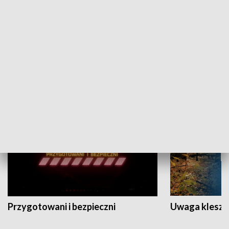
Grajmy Swoje
Białostocki Te
NAUKA I EDUKACJA
Przygotowani i bezpieczni
Uwaga kleszc