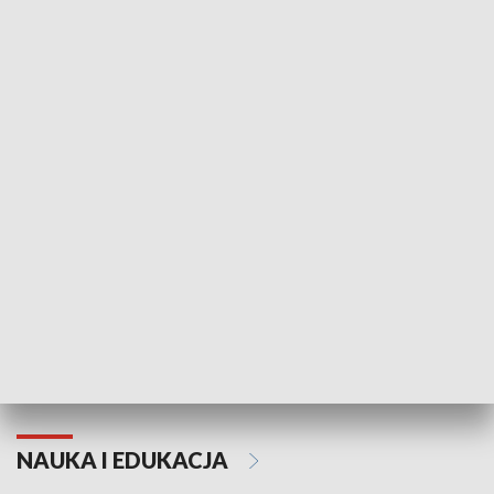
Żyjący Kościół
Usłyszeć Ewa
KULTURA I SZTUKA
Grajmy Swoje
Białostocki Te
NAUKA I EDUKACJA