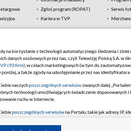
zetargowe
Zgłoś program (ROPAT)
Serwis fo
wizyjna
Kariera w TVP
Merchandi
Polityka prywatności
Moje zgody
Pomoc
Biuro re
ody na korzystanie z technologii automatycznego śledzenia i zbie
 danych osobowych przez nas, czyli Telewizję Polską S.A. w likw
VP (93 firm)
, w celach marketingowych (w tym do zautomatyzow
 poniżej, a także zgody na udostępnianie przez nas identyfikator
Ciebie naszych
poszczególnych serwisów
zwanych dalej „Portalem
obnych technologii umożliwiających świadczenie dopasowanych i be
zowanie ruchu w Internecie.
Ciebie
poszczególnych serwisów
na Portalu, takie jak adresy IP, 
sach Portalu czy historia odwiedzin będą przetwarzane przez TV
ji: przechowywania informacji na urządzeniu lub dostęp do nich,
©2026 Telewizja Polska S.A. w likwidacji