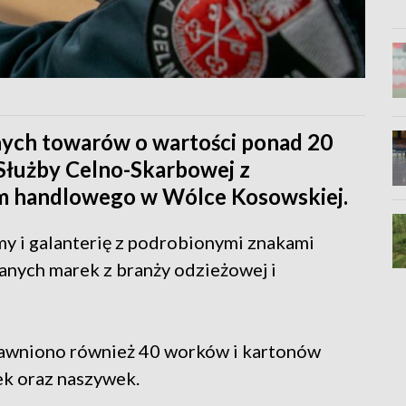
nych towarów o wartości ponad 20
 Służby Celno-Skarbowej z
um handlowego w Wólce Kosowskiej.
y i galanterię z podrobionymi znakami
nych marek z branży odzieżowej i
jawniono również 40 worków i kartonów
ek oraz naszywek.