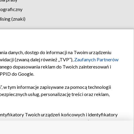
tograficzny
sing (znaki)
klamy
Kontakt
rania danych, dostęp do informacji na Twoim urządzeniu
idacji (zwaną dalej również „TVP”),
Zaufanych Partnerów
anego dopasowania reklam do Twoich zainteresowań i
a PPID do Google.
”, w tym informacje zapisywane za pomocą technologii
zpiecznych usług, personalizację treści oraz reklam,
identyfikatory Twoich urządzeń końcowych i identyfikatory
P,
Zaufanych Partnerów z IAB
oraz pozostałych
Zaufanych
 wyboru podstawowych reklam, wyboru spersonalizowanych