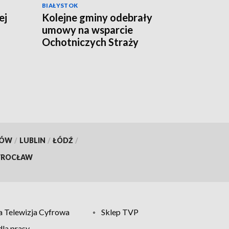
BIAŁYSTOK
ej
Kolejne gminy odebrały
umowy na wsparcie
Ochotniczych Straży
Pożarnych
KÓW
/
LUBLIN
/
ŁÓDŹ
/
ROCŁAW
 Telewizja Cyfrowa
Sklep TVP
la prasy