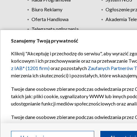
Biuro Reklamy
Ogłoszenie pr
Oferta Handlowa
Akademia Tele
Telegazeta ogłoszenia
Szanujemy Twoją prywatność
Regulamin TVP
Kliknij "Akceptuję i przechodzę do serwisu", aby wyrazić zg
końcowym i ich przechowywanie oraz na przetwarzanie Twoich
z IAB* (1201 firm)
oraz pozostałych
Zaufanych Partnerów T
mierzenia ich skuteczności) i pozostałych, które wskazujemy
Twoje dane osobowe zbierane podczas odwiedzania przez 
takich jak: pliki cookie, sygnalizatory WWW lub innych pod
udostępnianie funkcji mediów społecznościowych oraz anali
Twoje dane osobowe zbierane podczas odwiedzania przez 
plików cookie, informacje o Twoich wyszukiwaniach w serwi
Partnerów TVP
dla realizacji następujących celów i funkc