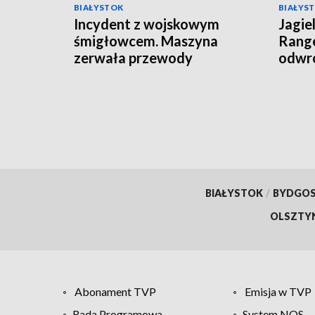
BIAŁYSTOK
BIAŁYS
Incydent z wojskowym
Jagie
śmigłowcem. Maszyna
Range
zerwała przewody
odwró
energetyczne
BIAŁYSTOK
/
BYDGO
OLSZTY
Abonament TVP
Emisja w TVP
Rada Programowa
System NOS