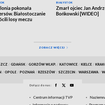
TOK
BIAŁYSTOK
llonia pokonała
Zmarł ojciec Jan Andrz
rsów. Białostoczanie
Bońkowski [WIDEO]
cili losy meczu
ZOBACZ WIĘCEJ
SZCZ
/
GDAŃSK
/
GORZÓW WLKP.
/
KATOWICE
/
KIELCE
/
KRA
N
/
OPOLE
/
POZNAŃ
/
RZESZÓW
/
SZCZECIN
/
WARSZAWA
/
W
Dołącz do nas:
Centrum informacji TVP
Naziemna
Informacje o nadawcy
Program d