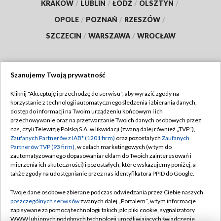
KRAKÓW
/
LUBLIN
/
ŁÓDŹ
/
OLSZTYN
/
OPOLE
/
POZNAŃ
/
RZESZÓW
/
SZCZECIN
/
WARSZAWA
/
WROCŁAW
Szanujemy Twoją prywatność
Dołącz do nas:
Kliknij "Akceptuję i przechodzę do serwisu", aby wyrazić zgody na
korzystanie z technologii automatycznego śledzenia i zbierania danych,
TVP
dostęp do informacji na Twoim urządzeniu końcowym i ich
Abonament TVP
przechowywanie oraz na przetwarzanie Twoich danych osobowych przez
Regulamin TVP
nas, czyli Telewizję Polską S.A. w likwidacji (zwaną dalej również „TVP”),
Emisja w TVP
Polityka prywatności
Zaufanych Partnerów z IAB* (1201 firm)
oraz pozostałych
Zaufanych
Partnerów TVP (93 firm)
, w celach marketingowych (w tym do
Centrum informacji TVP
Moje zgody
zautomatyzowanego dopasowania reklam do Twoich zainteresowań i
mierzenia ich skuteczności) i pozostałych, które wskazujemy poniżej, a
Naziemna Telewizja Cyfrowa
Pomoc
także zgody na udostępnianie przez nas identyfikatora PPID do Google.
Sklep TVP
Biuro reklamy
Twoje dane osobowe zbierane podczas odwiedzania przez Ciebie naszych
Rada Programowa
Kontakt
poszczególnych serwisów
zwanych dalej „Portalem”, w tym informacje
zapisywane za pomocą technologii takich jak: pliki cookie, sygnalizatory
System NOS
WWW lub innych podobnych technologii umożliwiających świadczenie