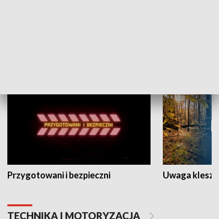
Grajmy Swoje
Białostocki Te
NAUKA I EDUKACJA
Przygotowani i bezpieczni
Uwaga kleszc
TECHNIKA I MOTORYZACJA