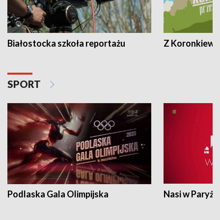
Białostocka szkoła reportażu
Z Koronkiewic
SPORT
Podlaska Gala Olimpijska
Nasi w Paryżu