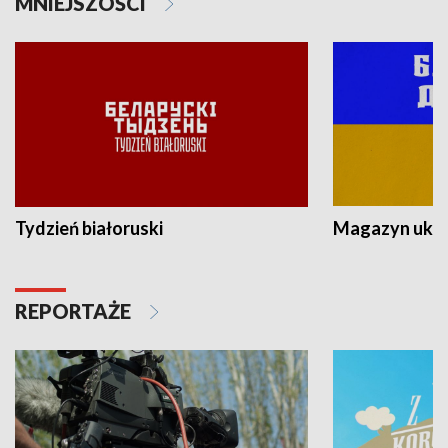
MNIEJSZOŚCI
Tydzień białoruski
Magazyn ukra
REPORTAŻE