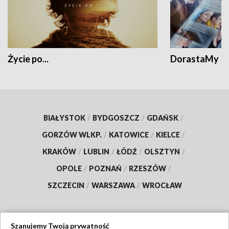
Życie po...
DorastaMy
BIAŁYSTOK
/
BYDGOSZCZ
/
GDAŃSK
/
GORZÓW WLKP.
/
KATOWICE
/
KIELCE
/
KRAKÓW
/
LUBLIN
/
ŁÓDŹ
/
OLSZTYN
/
OPOLE
/
POZNAŃ
/
RZESZÓW
/
SZCZECIN
/
WARSZAWA
/
WROCŁAW
Szanujemy Twoją prywatność