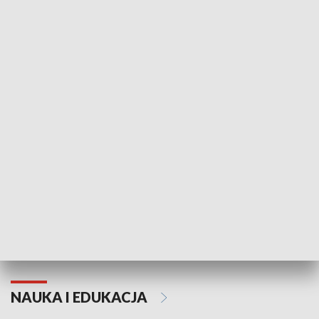
Żyjący Kościół
Usłyszeć Ewa
KULTURA I SZTUKA
Grajmy Swoje
Białostocki Te
NAUKA I EDUKACJA