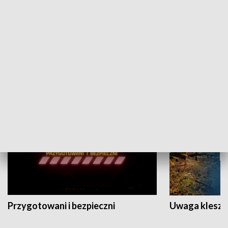
Grajmy Swoje
Białostocki Te
NAUKA I EDUKACJA
Przygotowani i bezpieczni
Uwaga kleszc