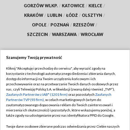
GORZÓW WLKP.
/
KATOWICE
/
KIELCE
/
KRAKÓW
/
LUBLIN
/
ŁÓDŹ
/
OLSZTYN
/
OPOLE
/
POZNAŃ
/
RZESZÓW
/
SZCZECIN
/
WARSZAWA
/
WROCŁAW
Szanujemy Twoją prywatność
Dołącz do nas:
Kliknij "Akceptuję i przechodzę do serwisu", aby wyrazić zgody na
korzystanie z technologii automatycznego śledzenia i zbierania danych,
TVP
dostęp do informacji na Twoim urządzeniu końcowym i ich
Abonament TVP
przechowywanie oraz na przetwarzanie Twoich danych osobowych przez
Regulamin TVP
nas, czyli Telewizję Polską S.A. w likwidacji (zwaną dalej również „TVP”),
Emisja w TVP
Polityka prywatności
Zaufanych Partnerów z IAB* (1201 firm)
oraz pozostałych
Zaufanych
Partnerów TVP (93 firm)
, w celach marketingowych (w tym do
Centrum informacji TVP
Moje zgody
zautomatyzowanego dopasowania reklam do Twoich zainteresowań i
mierzenia ich skuteczności) i pozostałych, które wskazujemy poniżej, a
Naziemna Telewizja Cyfrowa
Pomoc
także zgody na udostępnianie przez nas identyfikatora PPID do Google.
Sklep TVP
Biuro reklamy
Twoje dane osobowe zbierane podczas odwiedzania przez Ciebie naszych