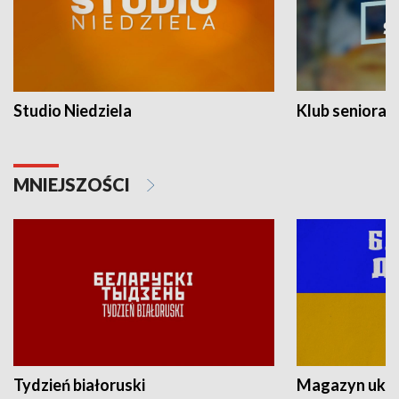
Studio Niedziela
Klub seniora
MNIEJSZOŚCI
Tydzień białoruski
Magazyn ukra