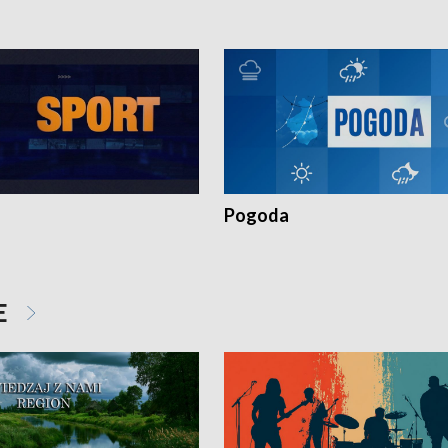
Pogoda
E