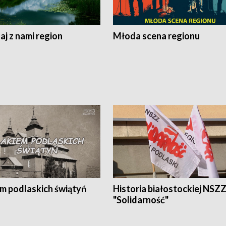
j z nami region
Młoda scena regionu
em podlaskich świątyń
Historia białostockiej NSZ
"Solidarność"