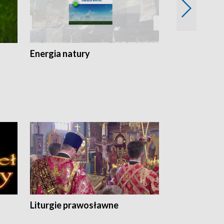
Energia natury
Ogród i nie t
Liturgie prawosławne