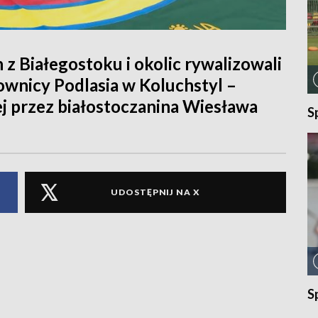
 Białegostoku i okolic rywalizowali
jownicy Podlasia w Koluchstyl –
ej przez białostoczanina Wiesława
S
UDOSTĘPNIJ NA X
S