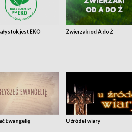
iałystok jest EKO
Zwierzaki od A do Ż
eć Ewangelię
U źródeł wiary