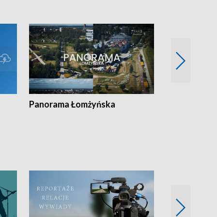
Panorama Łomżyńska
Przegląd suw