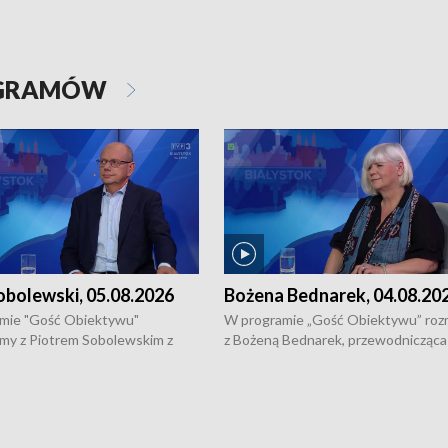
OGRAMÓW
obolewski, 05.08.2026
Bożena Bednarek, 04.08.20
mie "Gość Obiektywu"
W programie „Gość Obiektywu” ro
my z Piotrem Sobolewskim z
z Bożeną Bednarek, przewodnicząca
twa Amickus o możliwościach
Białostockiej Rady Seniorów, o walc
osób dotkniętych przemocą i
samotnością, pomysłach na to jak
u Ośrodka Pomocy Osobom
wyciągać osoby starsze z domów i j
zonym Przestępstwem.
ważne jest to by nie były same.