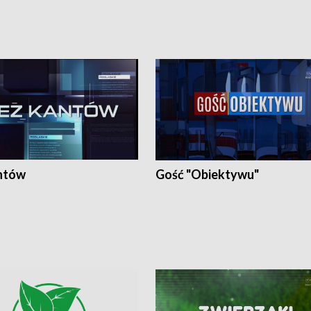
ntów
Gość "Obiektywu"