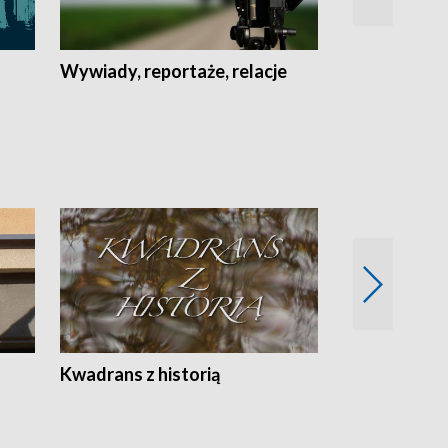
Wywiady, reportaże, relacje
Recepta na...
Z
Kwadrans z historią
Kartki z kal