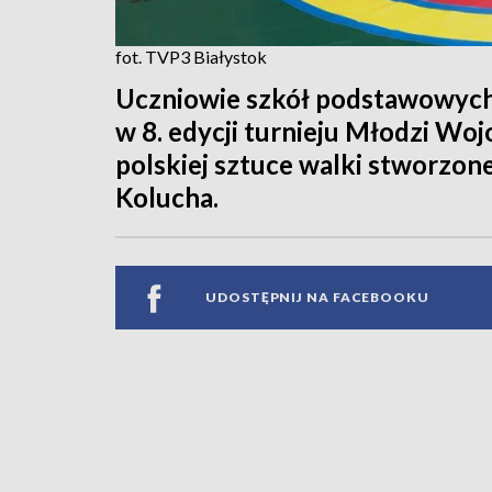
fot. TVP3 Białystok
Uczniowie szkół podstawowych z
w 8. edycji turnieju Młodzi Wo
polskiej sztuce walki stworzon
Kolucha.
UDOSTĘPNIJ NA FACEBOOKU