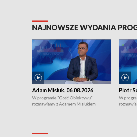
NAJNOWSZE WYDANIA PR
Adam Misiuk, 06.08.2026
Piotr S
W programie "Gość Obiektywu"
W progra
rozmawiamy z Adamem Misiukiem,
rozmawia
podlaskim wojewódzkim konserwatorem
Towarzys
zabytków o kondycji zabytków w regionie
wsparcia 
i naborze wniosków na prace
działani
konserwatorskie.
Pokrzywd