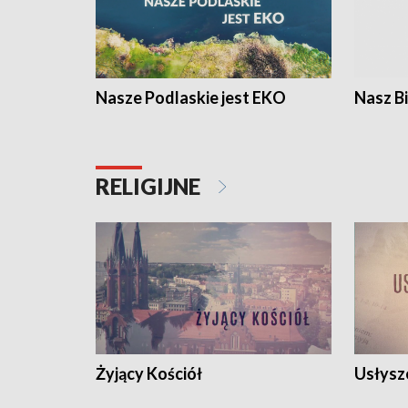
Nasze Podlaskie jest EKO
Nasz B
RELIGIJNE
Żyjący Kościół
Usłysz