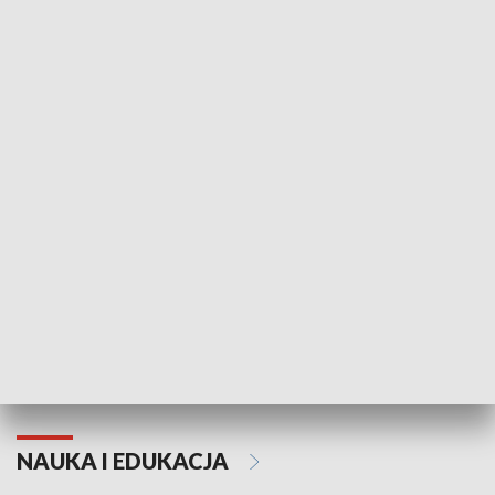
Żyjący Kościół
Usłyszeć Ewa
KULTURA I SZTUKA
Grajmy Swoje
Białostocki Te
NAUKA I EDUKACJA