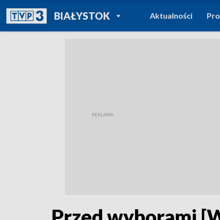
POWRÓT DO
BIAŁYSTOK
Aktualności
Pr
TVP REGIONY
Przed wyborami [