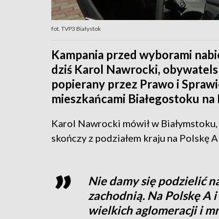
fot. TVP3 Białystok
Kampania przed wyborami nabie
dziś Karol Nawrocki, obywatels
popierany przez Prawo i Sprawie
mieszkańcami Białegostoku na 
Karol Nawrocki mówił w Białymstoku, że
skończy z podziałem kraju na Polskę A 
Nie damy się podzielić n
zachodnią. Na Polskę A i
wielkich aglomeracji i mn