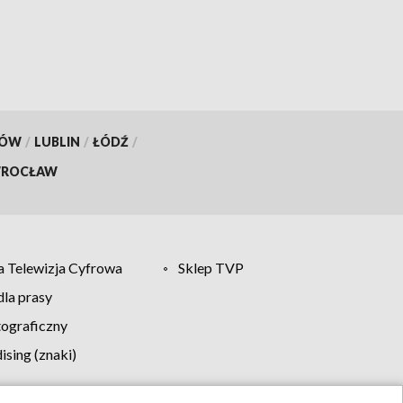
KÓW
/
LUBLIN
/
ŁÓDŹ
/
ROCŁAW
 Telewizja Cyfrowa
Sklep TVP
la prasy
tograficzny
sing (znaki)