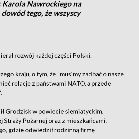
ąc Karola Nawrockiego na
e dowód tego, że wszyscy
erał rozwój każdej części Polski.
zego kraju, o tym, że "musimy zadbać o nasze
mieć relacje z państwami NATO, a przede
.
ł Grodzisk w powiecie siemiatyckim.
ej Straży Pożarnej oraz z mieszkańcami.
go, gdzie odwiedził rodzinną firmę