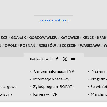
ZOBACZ WIĘCEJ
SZCZ
/
GDAŃSK
/
GORZÓW WLKP.
/
KATOWICE
/
KIELCE
/
KRA
N
/
OPOLE
/
POZNAŃ
/
RZESZÓW
/
SZCZECIN
/
WARSZAWA
/
W
Dołącz do nas:
Centrum informacji TVP
Naziemna
Informacje o nadawcy
Program d
zetargowe
Zgłoś program (ROPAT)
Serwis fo
wizyjna
Kariera w TVP
Merchandi