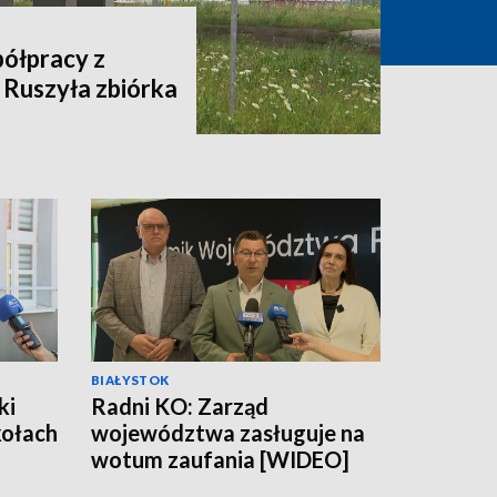
półpracy z
 Ruszyła zbiórka
BIAŁYSTOK
ki
Radni KO: Zarząd
kołach
województwa zasługuje na
wotum zaufania [WIDEO]