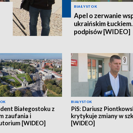
BIAŁYSTOK
Apel o zerwanie ws
ukraińskim Łuckiem.
podpisów [WIDEO]
TOK
BIAŁYSTOK
dent Białegostoku z
PiS: Dariusz Piontkows
 zaufania i
krytykuje zmiany w sz
utorium [WIDEO]
[WIDEO]