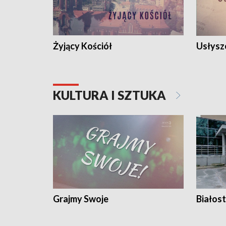
Żyjący Kościół
Usłysz
KULTURA I SZTUKA
Grajmy Swoje
Białost