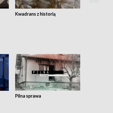
Z
Kwadrans z historią
Kartki z kal
Pilna sprawa