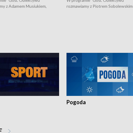
mie "Gość Obiektywu"
W programie "Gość Obiektywu"
my z Adamem Musiukiem,
rozmawiamy z Piotrem Sobolewskim
m wojewódzkim konserwatorem
Towarzystwa Amickus o możliwości
o kondycji zabytków w regionie
wsparcia osób dotkniętych przemocą
 wniosków na prace
działaniu Ośrodka Pomocy Osobom
torskie.
Pokrzywdzonym Przestępstwem.
Pogoda
E