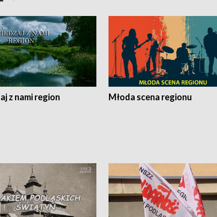
j z nami region
Młoda scena regionu