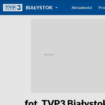
POWRÓT DO
BIAŁYSTOK
Aktualności
Pr
TVP REGIONY
fot. TVP3 Białysto