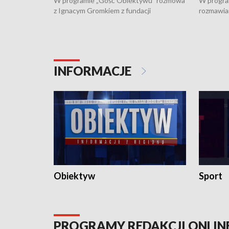
W programie „Gość Obiektywu” rozmowa
W progra
z Ignacym Gromkiem z fundacji
rozmawia
"Przystanek Autyzm" o opiece dorosłych
podlaski
osób autystycznych oraz potrzebie
zabytków 
dziennej i całodobowej opieki.
i naborze
konserwa
INFORMACJE
Obiektyw
Sport
PROGRAMY REDAKCJI ONLIN