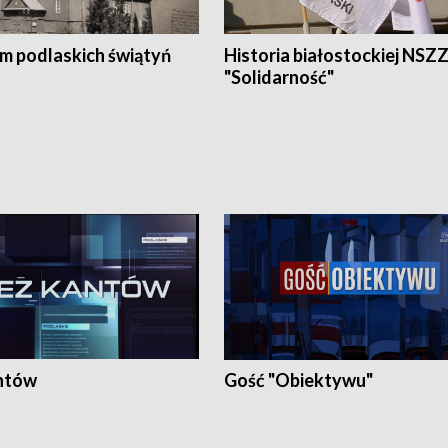
em podlaskich świątyń
Historia białostockiej NSZ
"Solidarność"
ntów
Gość "Obiektywu"