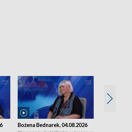
26
Bożena Bednarek, 04.08.2026
dr Katarzyna
03.08.2026