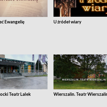
eć Ewangelię
U źródeł wiary
ocki Teatr Lalek
Wierszalin. Teatr Wierszali