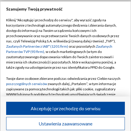
Szanujemy Twoją prywatność
Dołącz do nas:
Kliknij "Akceptuję i przechodzę do serwisu", aby wyrazić zgody na
korzystanie z technologii automatycznego śledzenia i zbierania danych,
TVP
dostęp do informacji na Twoim urządzeniu końcowym i ich
Abonament TVP
przechowywanie oraz na przetwarzanie Twoich danych osobowych przez
Regulamin TVP
nas, czyli Telewizję Polską S.A. w likwidacji (zwaną dalej również „TVP”),
Emisja w TVP
Polityka prywatności
Zaufanych Partnerów z IAB* (1201 firm)
oraz pozostałych
Zaufanych
Partnerów TVP (93 firm)
, w celach marketingowych (w tym do
Centrum informacji TVP
Moje zgody
zautomatyzowanego dopasowania reklam do Twoich zainteresowań i
mierzenia ich skuteczności) i pozostałych, które wskazujemy poniżej, a
Naziemna Telewizja Cyfrowa
Pomoc
także zgody na udostępnianie przez nas identyfikatora PPID do Google.
Sklep TVP
Biuro reklamy
Twoje dane osobowe zbierane podczas odwiedzania przez Ciebie naszych
Rada Programowa
Kontakt
poszczególnych serwisów
zwanych dalej „Portalem”, w tym informacje
zapisywane za pomocą technologii takich jak: pliki cookie, sygnalizatory
System NOS
WWW lub innych podobnych technologii umożliwiających świadczenie
dopasowanych i bezpiecznych usług, personalizację treści oraz reklam,
Informacje o nadawcy
Kanały
udostępnianie funkcji mediów społecznościowych oraz analizowanie
Akceptuję i przechodzę do serwisu
ruchu w Internecie.
Program dla prasy
©2026 Telewizja Polska S.A. w likwidacji
Biuro Reklamy
Twoje dane osobowe zbierane podczas odwiedzania przez Ciebie
Ustawienia zaawansowane
poszczególnych serwisów
na Portalu, takie jak adresy IP, identyfikatory
Ogłoszenie przetargowe