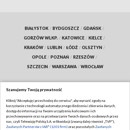
BIAŁYSTOK
/
BYDGOSZCZ
/
GDAŃSK
/
GORZÓW WLKP.
/
KATOWICE
/
KIELCE
/
KRAKÓW
/
LUBLIN
/
ŁÓDŹ
/
OLSZTYN
/
OPOLE
/
POZNAŃ
/
RZESZÓW
/
SZCZECIN
/
WARSZAWA
/
WROCŁAW
Szanujemy Twoją prywatność
Dołącz do nas:
Kliknij "Akceptuję i przechodzę do serwisu", aby wyrazić zgody na
korzystanie z technologii automatycznego śledzenia i zbierania danych,
TVP
dostęp do informacji na Twoim urządzeniu końcowym i ich
Abonament TVP
przechowywanie oraz na przetwarzanie Twoich danych osobowych przez
Regulamin TVP
nas, czyli Telewizję Polską S.A. w likwidacji (zwaną dalej również „TVP”),
Emisja w TVP
Polityka prywatności
Zaufanych Partnerów z IAB* (1201 firm)
oraz pozostałych
Zaufanych