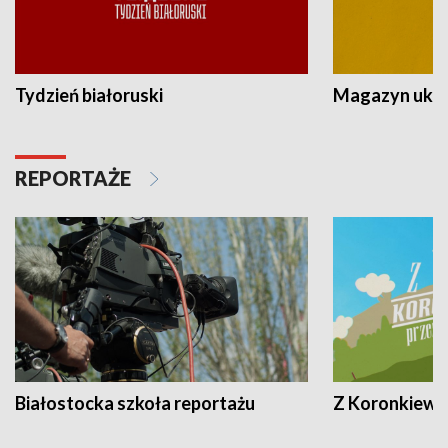
Tydzień białoruski
Magazyn ukra
REPORTAŻE
Białostocka szkoła reportażu
Z Koronkiewic