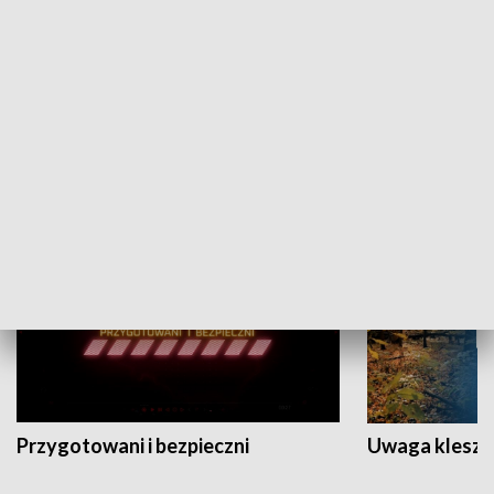
Grajmy Swoje
Białostocki Te
NAUKA I EDUKACJA
Przygotowani i bezpieczni
Uwaga kleszc