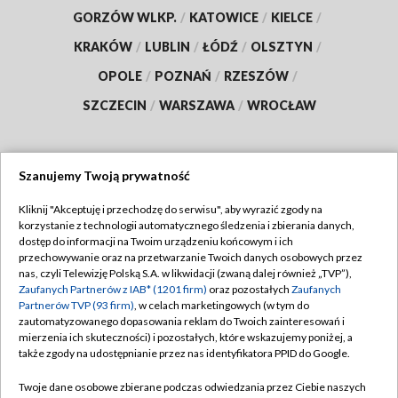
GORZÓW WLKP.
/
KATOWICE
/
KIELCE
/
KRAKÓW
/
LUBLIN
/
ŁÓDŹ
/
OLSZTYN
/
OPOLE
/
POZNAŃ
/
RZESZÓW
/
SZCZECIN
/
WARSZAWA
/
WROCŁAW
Szanujemy Twoją prywatność
Dołącz do nas:
Kliknij "Akceptuję i przechodzę do serwisu", aby wyrazić zgody na
korzystanie z technologii automatycznego śledzenia i zbierania danych,
TVP
dostęp do informacji na Twoim urządzeniu końcowym i ich
Abonament TVP
przechowywanie oraz na przetwarzanie Twoich danych osobowych przez
Regulamin TVP
nas, czyli Telewizję Polską S.A. w likwidacji (zwaną dalej również „TVP”),
Emisja w TVP
Polityka prywatności
Zaufanych Partnerów z IAB* (1201 firm)
oraz pozostałych
Zaufanych
Partnerów TVP (93 firm)
, w celach marketingowych (w tym do
Centrum informacji TVP
Moje zgody
zautomatyzowanego dopasowania reklam do Twoich zainteresowań i
mierzenia ich skuteczności) i pozostałych, które wskazujemy poniżej, a
Naziemna Telewizja Cyfrowa
Pomoc
także zgody na udostępnianie przez nas identyfikatora PPID do Google.
Sklep TVP
Biuro reklamy
Twoje dane osobowe zbierane podczas odwiedzania przez Ciebie naszych