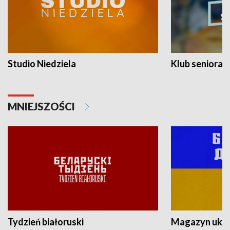
Studio Niedziela
Klub seniora
MNIEJSZOŚCI
Tydzień białoruski
Magazyn ukra