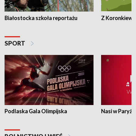
Białostocka szkoła reportażu
Z Koronkiewic
SPORT
Podlaska Gala Olimpijska
Nasi w Paryżu