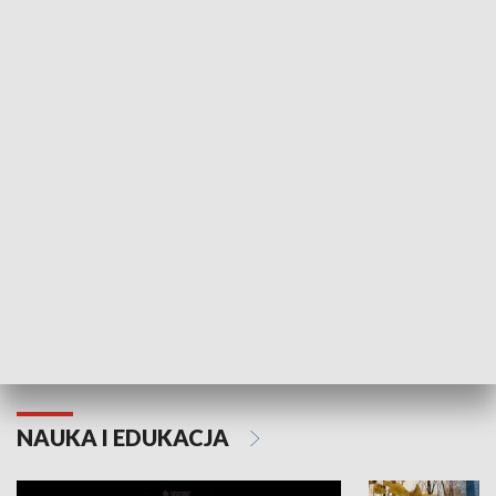
Żyjący Kościół
Usłyszeć Ewa
KULTURA I SZTUKA
Grajmy Swoje
Białostocki Te
NAUKA I EDUKACJA