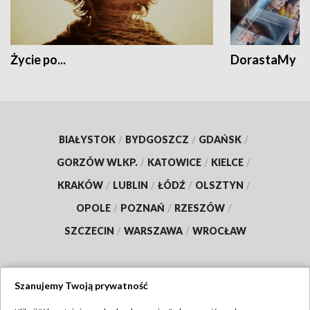
Życie po...
DorastaMy
BIAŁYSTOK
/
BYDGOSZCZ
/
GDAŃSK
/
GORZÓW WLKP.
/
KATOWICE
/
KIELCE
/
KRAKÓW
/
LUBLIN
/
ŁÓDŹ
/
OLSZTYN
/
OPOLE
/
POZNAŃ
/
RZESZÓW
/
SZCZECIN
/
WARSZAWA
/
WROCŁAW
Szanujemy Twoją prywatność
Dołącz do nas: