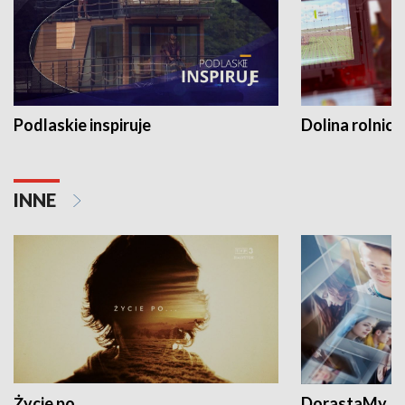
Podlaskie inspiruje
Dolina rolnicz
INNE
Życie po...
DorastaMy