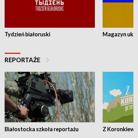
Tydzień białoruski
Magazyn ukra
REPORTAŻE
Białostocka szkoła reportażu
Z Koronkiewic