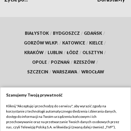
BIAŁYSTOK
/
BYDGOSZCZ
/
GDAŃSK
/
GORZÓW WLKP.
/
KATOWICE
/
KIELCE
/
KRAKÓW
/
LUBLIN
/
ŁÓDŹ
/
OLSZTYN
/
OPOLE
/
POZNAŃ
/
RZESZÓW
/
SZCZECIN
/
WARSZAWA
/
WROCŁAW
Szanujemy Twoją prywatność
Dołącz do nas:
Kliknij "Akceptuję i przechodzę do serwisu", aby wyrazić zgody na
korzystanie z technologii automatycznego śledzenia i zbierania danych,
TVP
dostęp do informacji na Twoim urządzeniu końcowym i ich
Abonament TVP
przechowywanie oraz na przetwarzanie Twoich danych osobowych przez
Regulamin TVP
nas, czyli Telewizję Polską S.A. w likwidacji (zwaną dalej również „TVP”),