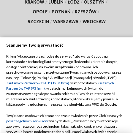
KRAKÓW
/
LUBLIN
/
ŁÓDŹ
/
OLSZTYN
/
OPOLE
/
POZNAŃ
/
RZESZÓW
/
SZCZECIN
/
WARSZAWA
/
WROCŁAW
Szanujemy Twoją prywatność
Dołącz do nas:
Kliknij "Akceptuję i przechodzę do serwisu", aby wyrazić zgody na
korzystanie z technologii automatycznego śledzenia i zbierania danych,
TVP
dostęp do informacji na Twoim urządzeniu końcowym i ich
Abonament TVP
przechowywanie oraz na przetwarzanie Twoich danych osobowych przez
Regulamin TVP
nas, czyli Telewizję Polską S.A. w likwidacji (zwaną dalej również „TVP”),
Emisja w TVP
Polityka prywatności
Zaufanych Partnerów z IAB* (1201 firm)
oraz pozostałych
Zaufanych
Partnerów TVP (93 firm)
, w celach marketingowych (w tym do
Centrum informacji TVP
Moje zgody
zautomatyzowanego dopasowania reklam do Twoich zainteresowań i
mierzenia ich skuteczności) i pozostałych, które wskazujemy poniżej, a
Naziemna Telewizja Cyfrowa
Pomoc
także zgody na udostępnianie przez nas identyfikatora PPID do Google.
Sklep TVP
Biuro reklamy
Twoje dane osobowe zbierane podczas odwiedzania przez Ciebie naszych
Rada Programowa
Kontakt
poszczególnych serwisów
zwanych dalej „Portalem”, w tym informacje
zapisywane za pomocą technologii takich jak: pliki cookie, sygnalizatory
System NOS
WWW lub innych podobnych technologii umożliwiających świadczenie