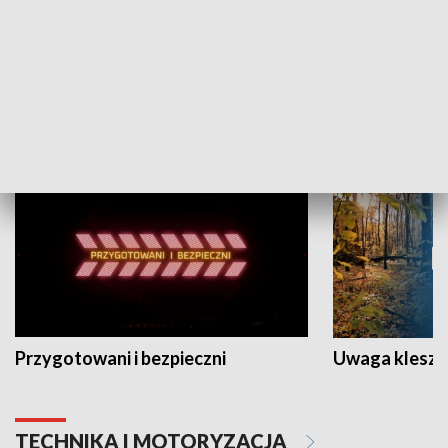
Grajmy Swoje
Białostocki Te
NAUKA I EDUKACJA
Przygotowani i bezpieczni
Uwaga kleszc
TECHNIKA I MOTORYZACJA