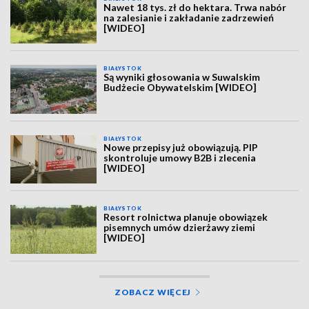
Nawet 18 tys. zł do hektara. Trwa nabór
na zalesianie i zakładanie zadrzewień
[WIDEO]
BIAŁYSTOK
Są wyniki głosowania w Suwalskim
Budżecie Obywatelskim [WIDEO]
BIAŁYSTOK
Nowe przepisy już obowiązują. PIP
skontroluje umowy B2B i zlecenia
[WIDEO]
BIAŁYSTOK
Resort rolnictwa planuje obowiązek
pisemnych umów dzierżawy ziemi
[WIDEO]
ZOBACZ WIĘCEJ