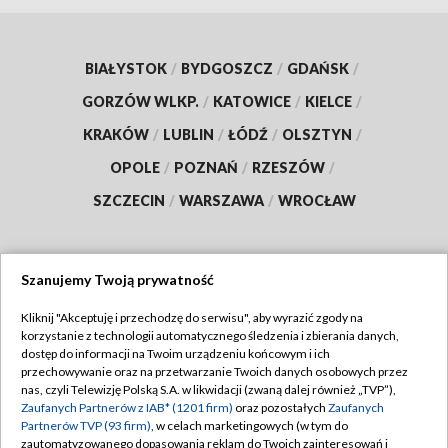
BIAŁYSTOK
/
BYDGOSZCZ
/
GDAŃSK
/
GORZÓW WLKP.
/
KATOWICE
/
KIELCE
/
KRAKÓW
/
LUBLIN
/
ŁÓDŹ
/
OLSZTYN
/
OPOLE
/
POZNAŃ
/
RZESZÓW
/
SZCZECIN
/
WARSZAWA
/
WROCŁAW
Szanujemy Twoją prywatność
Dołącz do nas:
Kliknij "Akceptuję i przechodzę do serwisu", aby wyrazić zgody na
korzystanie z technologii automatycznego śledzenia i zbierania danych,
TVP
dostęp do informacji na Twoim urządzeniu końcowym i ich
Abonament TVP
przechowywanie oraz na przetwarzanie Twoich danych osobowych przez
Regulamin TVP
nas, czyli Telewizję Polską S.A. w likwidacji (zwaną dalej również „TVP”),
Emisja w TVP
Polityka prywatności
Zaufanych Partnerów z IAB* (1201 firm)
oraz pozostałych
Zaufanych
Partnerów TVP (93 firm)
, w celach marketingowych (w tym do
Centrum informacji TVP
Moje zgody
zautomatyzowanego dopasowania reklam do Twoich zainteresowań i