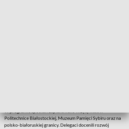
fot. TVP3 Białystok
Przedstawiciele Parlamentu Dolnej Austrii spotkali
się z reprezentantami województwa podlaskiego,
aby porozmawiać o rozwoju kultury, oświaty oraz
promocji produktów lokalnych. Wizyta jest częścią
trwającej niemal 20 lat współpracy między
regionami.
W programie spotkań zaplanowano wizyty m.in. w
Politechnice Białostockiej, Muzeum Pamięci Sybiru oraz na
polsko-białoruskiej granicy. Delegaci docenili rozwój