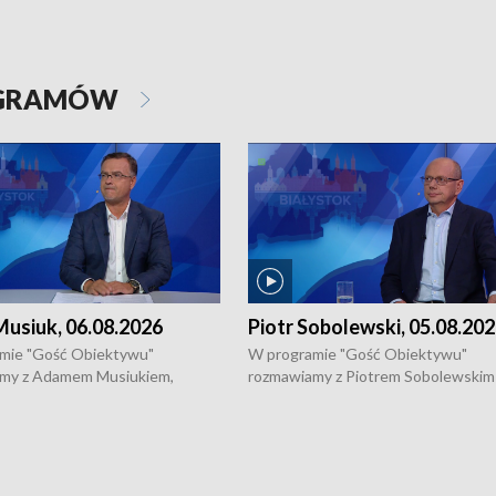
OGRAMÓW
usiuk, 06.08.2026
Piotr Sobolewski, 05.08.20
mie "Gość Obiektywu"
W programie "Gość Obiektywu"
my z Adamem Musiukiem,
rozmawiamy z Piotrem Sobolewskim
m wojewódzkim konserwatorem
Towarzystwa Amickus o możliwości
o kondycji zabytków w regionie
wsparcia osób dotkniętych przemocą
 wniosków na prace
działaniu Ośrodka Pomocy Osobom
torskie.
Pokrzywdzonym Przestępstwem.