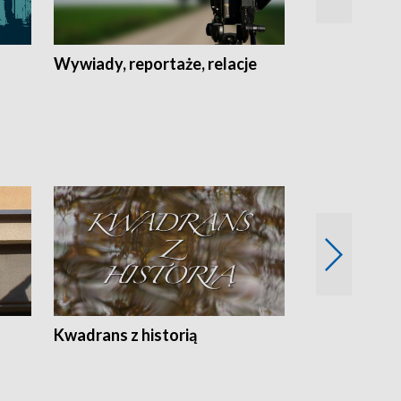
Wywiady, reportaże, relacje
Recepta na...
Z
Kwadrans z historią
Kartki z kal