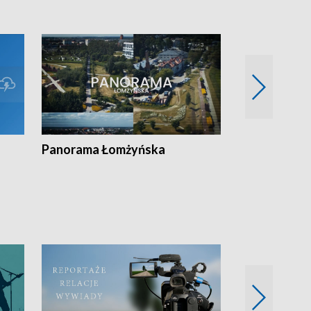
Panorama Łomżyńska
Przegląd suw