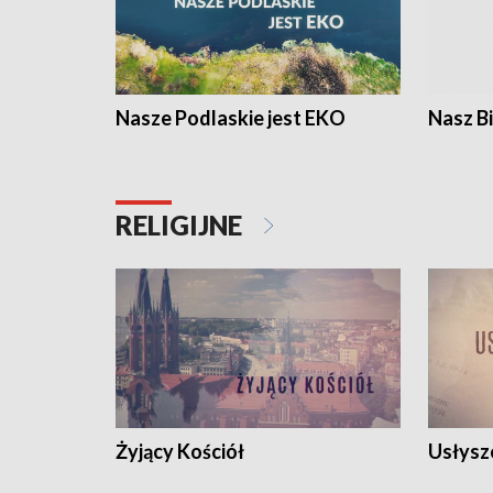
Nasze Podlaskie jest EKO
Nasz B
RELIGIJNE
Żyjący Kościół
Usłysz