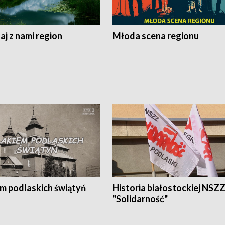
j z nami region
Młoda scena regionu
em podlaskich świątyń
Historia białostockiej NSZ
"Solidarność"