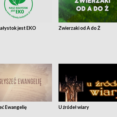
iałystok jest EKO
Zwierzaki od A do Ż
eć Ewangelię
U źródeł wiary