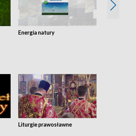
Energia natury
Ogród i nie t
Liturgie prawosławne