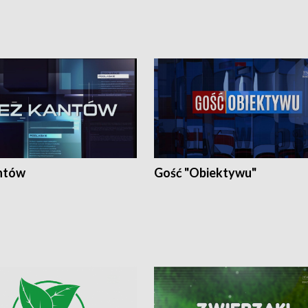
ntów
Gość "Obiektywu"