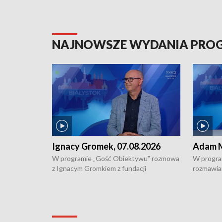
NAJNOWSZE WYDANIA PR
Ignacy Gromek, 07.08.2026
Adam M
W programie „Gość Obiektywu” rozmowa
W progra
z Ignacym Gromkiem z fundacji
rozmawia
"Przystanek Autyzm" o opiece dorosłych
podlaski
osób autystycznych oraz potrzebie
zabytków 
dziennej i całodobowej opieki.
i naborze
konserwa