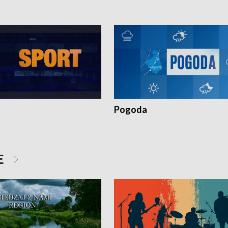
Pogoda
E