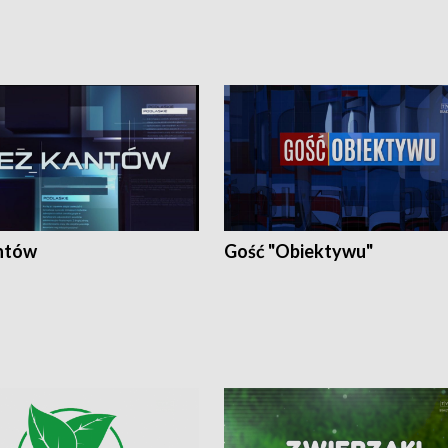
ntów
Gość "Obiektywu"