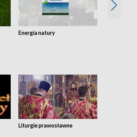
Energia natury
Ogród i nie t
Liturgie prawosławne