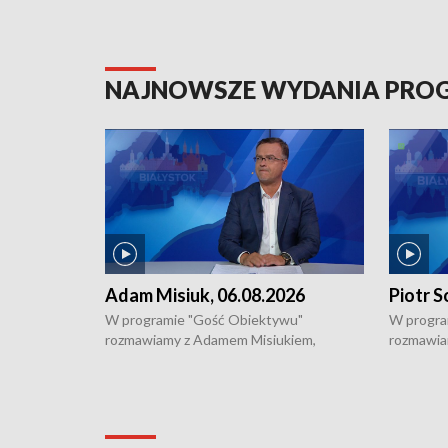
NAJNOWSZE WYDANIA PR
Adam Misiuk, 06.08.2026
Piotr S
W programie "Gość Obiektywu"
W progra
rozmawiamy z Adamem Misiukiem,
rozmawia
podlaskim wojewódzkim konserwatorem
Towarzys
zabytków o kondycji zabytków w regionie
wsparcia 
i naborze wniosków na prace
działani
konserwatorskie.
Pokrzywd