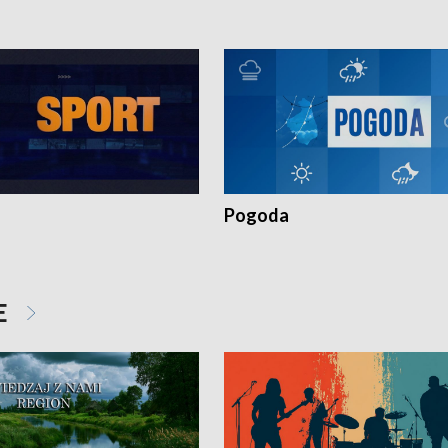
Pogoda
E