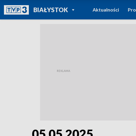
POWRÓT DO
BIAŁYSTOK
Aktualności
Pr
TVP REGIONY
05.05.2025