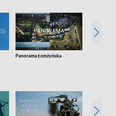
Panorama Łomżyńska
Przegląd suw