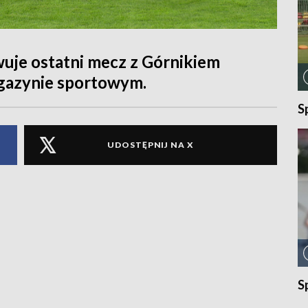
uje ostatni mecz z Górnikiem
agazynie sportowym.
S
UDOSTĘPNIJ NA X
S