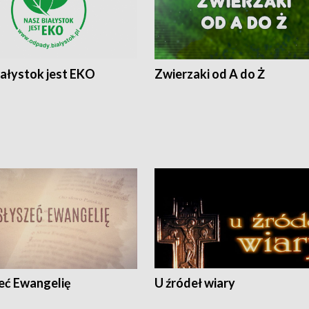
iałystok jest EKO
Zwierzaki od A do Ż
eć Ewangelię
U źródeł wiary