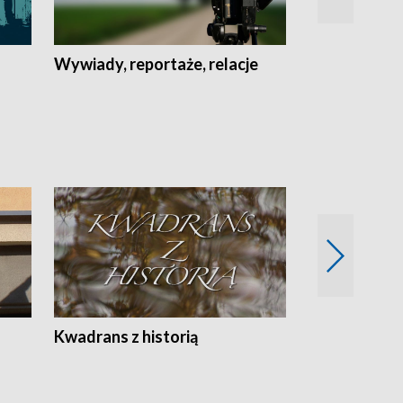
Wywiady, reportaże, relacje
Recepta na...
Z
Kwadrans z historią
Kartki z kal