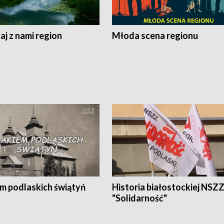
j z nami region
Młoda scena regionu
em podlaskich świątyń
Historia białostockiej NSZ
"Solidarność"