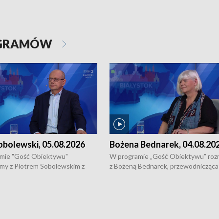
OGRAMÓW
obolewski, 05.08.2026
Bożena Bednarek, 04.08.20
mie "Gość Obiektywu"
W programie „Gość Obiektywu” ro
my z Piotrem Sobolewskim z
z Bożeną Bednarek, przewodnicząca
twa Amickus o możliwościach
Białostockiej Rady Seniorów, o walc
osób dotkniętych przemocą i
samotnością, pomysłach na to jak
u Ośrodka Pomocy Osobom
wyciągać osoby starsze z domów i j
zonym Przestępstwem.
ważne jest to by nie były same.