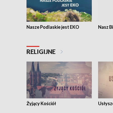
Nasze Podlaskie jest EKO
Nasz B
RELIGIJNE
Żyjący Kościół
Usłysz