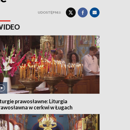
UDOSTĘPNIJ:
WIDEO
iturgie prawosławne: Liturgia
rawosławna w cerkwi w Ługach