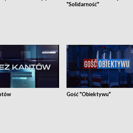
"Solidarność"
ntów
Gość "Obiektywu"