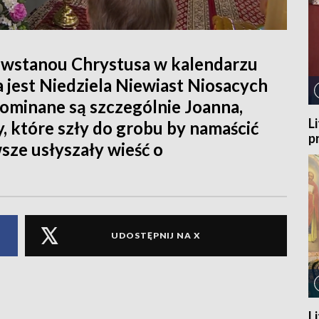
hwstanou Chrystusa w kalendarzu
jest Niedziela Niewiast Niosacych
ominane są szczególnie Joanna,
L
y, które szły do grobu by namaścić
p
wsze usłyszały wieść o
UDOSTĘPNIJ NA X
L