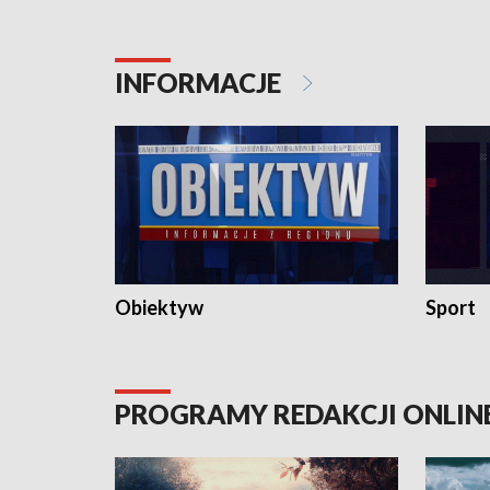
dziennej i całodobowej opieki.
i naborze
konserwa
INFORMACJE
Obiektyw
Sport
PROGRAMY REDAKCJI ONLIN