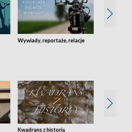
Wywiady, reportaże, relacje
Recepta na...
Z
Kwadrans z historią
Kartki z kal