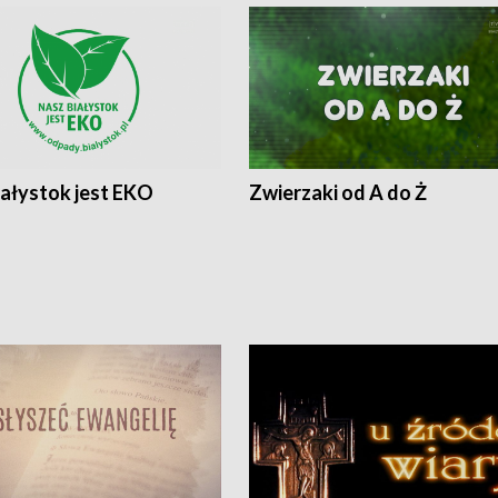
iałystok jest EKO
Zwierzaki od A do Ż