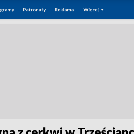
ogramy
Patronaty
Reklama
Więcej
na z cerkwi w Trześcian