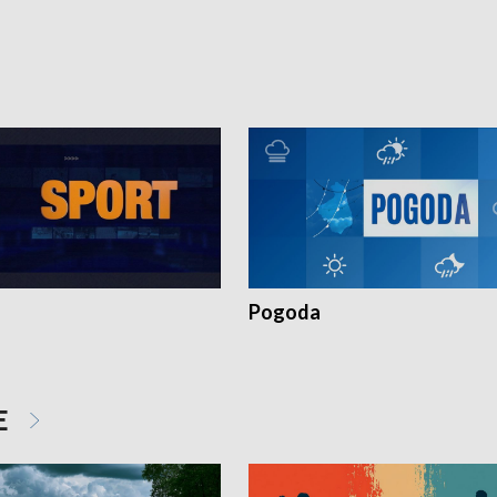
 wniosków na prace
działaniu Ośrodka Pomocy Osobom
torskie.
Pokrzywdzonym Przestępstwem.
Pogoda
E