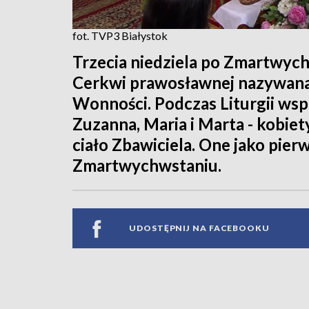
fot. TVP3 Białystok
Trzecia niedziela po Zmartwyc
Cerkwi prawosławnej nazywana 
Wonności. Podczas Liturgii wsp
Zuzanna, Maria i Marta - kobiet
ciało Zbawiciela. One jako pier
Zmartwychwstaniu.
UDOSTĘPNIJ NA FACEBOOKU