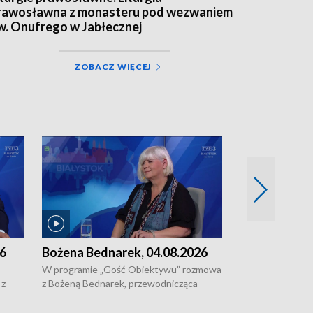
rawosławna z monasteru pod wezwaniem
w. Onufrego w Jabłecznej
ZOBACZ WIĘCEJ
26
Bożena Bednarek, 04.08.2026
dr Katarzyna
03.08.2026
W programie „Gość Obiektywu” rozmowa
 z
z Bożeną Bednarek, przewodnicząca
W programie „G
ach
Białostockiej Rady Seniorów, o walce z
z dr Katarzyną R
 i
samotnością, pomysłach na to jak
projektu "Etnom