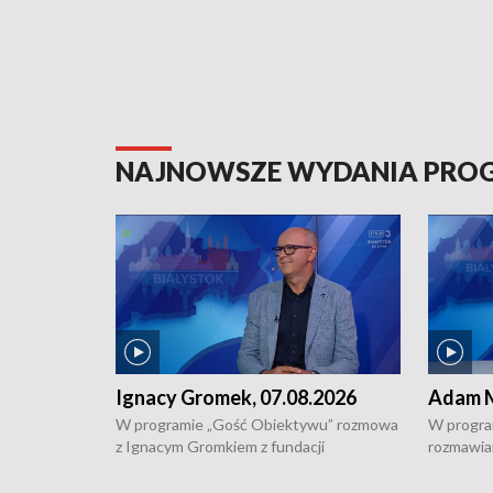
NAJNOWSZE WYDANIA PR
Ignacy Gromek, 07.08.2026
Adam M
W programie „Gość Obiektywu” rozmowa
W progra
z Ignacym Gromkiem z fundacji
rozmawia
"Przystanek Autyzm" o opiece dorosłych
podlaski
osób autystycznych oraz potrzebie
zabytków 