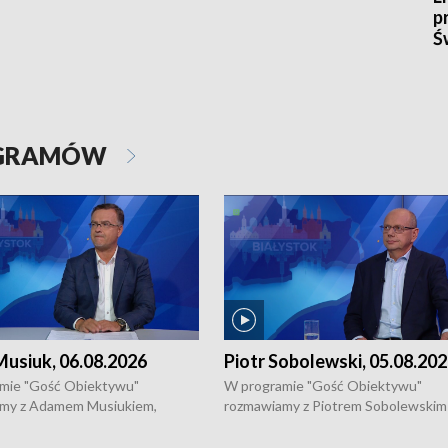
p
Ś
OGRAMÓW
usiuk, 06.08.2026
Piotr Sobolewski, 05.08.20
mie "Gość Obiektywu"
W programie "Gość Obiektywu"
my z Adamem Musiukiem,
rozmawiamy z Piotrem Sobolewskim
m wojewódzkim konserwatorem
Towarzystwa Amickus o możliwości
o kondycji zabytków w regionie
wsparcia osób dotkniętych przemocą