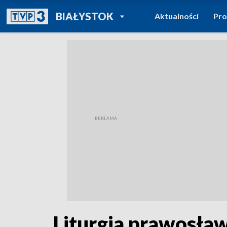
POWRÓT DO
BIAŁYSTOK
Aktualności
Pr
TVP REGIONY
Liturgia prawosław