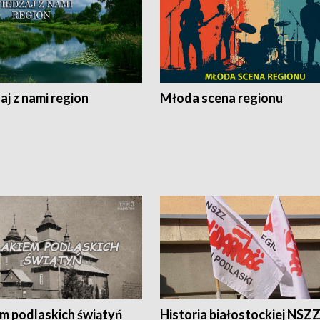
j z nami region
Młoda scena regionu
em podlaskich świątyń
Historia białostockiej NSZ