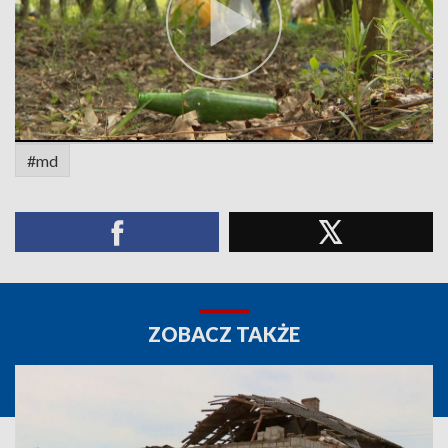
#md
ZOBACZ TAKŻE