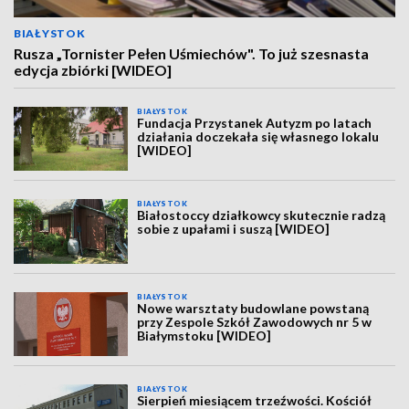
BIAŁYSTOK
Rusza „Tornister Pełen Uśmiechów". To już szesnasta
edycja zbiórki [WIDEO]
BIAŁYSTOK
Fundacja Przystanek Autyzm po latach
działania doczekała się własnego lokalu
[WIDEO]
BIAŁYSTOK
Białostoccy działkowcy skutecznie radzą
sobie z upałami i suszą [WIDEO]
BIAŁYSTOK
Nowe warsztaty budowlane powstaną
przy Zespole Szkół Zawodowych nr 5 w
Białymstoku [WIDEO]
BIAŁYSTOK
Sierpień miesiącem trzeźwości. Kościół