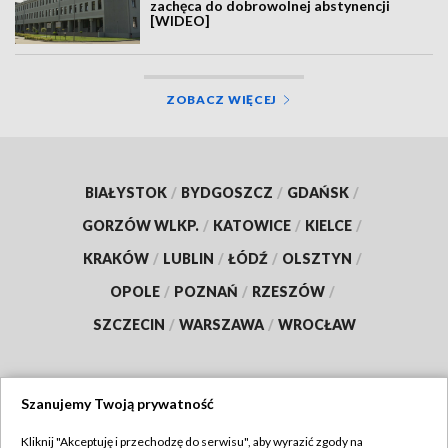
zachęca do dobrowolnej abstynencji
[WIDEO]
ZOBACZ WIĘCEJ
BIAŁYSTOK
/
BYDGOSZCZ
/
GDAŃSK
/
GORZÓW WLKP.
/
KATOWICE
/
KIELCE
/
KRAKÓW
/
LUBLIN
/
ŁÓDŹ
/
OLSZTYN
/
OPOLE
/
POZNAŃ
/
RZESZÓW
/
SZCZECIN
/
WARSZAWA
/
WROCŁAW
Szanujemy Twoją prywatność
Dołącz do nas:
Kliknij "Akceptuję i przechodzę do serwisu", aby wyrazić zgody na