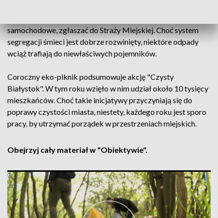
Urzędu Miejskiego w Białymstoku przypomina, by
zauważone większe odpady, takie jak gruz, opony czy części
samochodowe, zgłaszać do Straży Miejskiej. Choć system
segregacji śmieci jest dobrze rozwinięty, niektóre odpady
wciąż trafiają do niewłaściwych pojemników.
Coroczny eko-piknik podsumowuje akcję "Czysty
Białystok". W tym roku wzięło w nim udział około 10 tysięcy
mieszkańców. Choć takie inicjatywy przyczyniają się do
poprawy czystości miasta, niestety, każdego roku jest sporo
pracy, by utrzymać porządek w przestrzeniach miejskich.
Obejrzyj cały materiał w "Obiektywie".