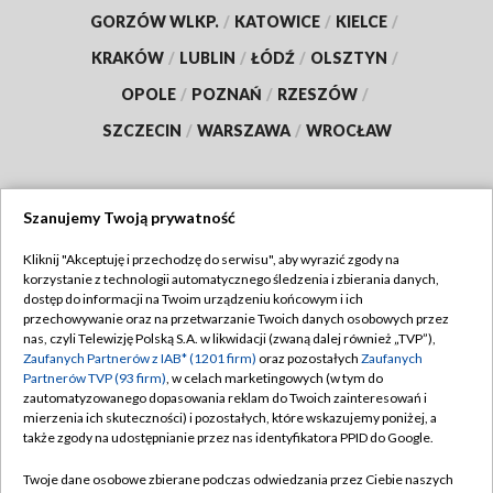
GORZÓW WLKP.
/
KATOWICE
/
KIELCE
/
KRAKÓW
/
LUBLIN
/
ŁÓDŹ
/
OLSZTYN
/
OPOLE
/
POZNAŃ
/
RZESZÓW
/
SZCZECIN
/
WARSZAWA
/
WROCŁAW
Szanujemy Twoją prywatność
Dołącz do nas:
Kliknij "Akceptuję i przechodzę do serwisu", aby wyrazić zgody na
korzystanie z technologii automatycznego śledzenia i zbierania danych,
TVP
dostęp do informacji na Twoim urządzeniu końcowym i ich
Abonament TVP
przechowywanie oraz na przetwarzanie Twoich danych osobowych przez
Regulamin TVP
nas, czyli Telewizję Polską S.A. w likwidacji (zwaną dalej również „TVP”),
Emisja w TVP
Polityka prywatności
Zaufanych Partnerów z IAB* (1201 firm)
oraz pozostałych
Zaufanych
Partnerów TVP (93 firm)
, w celach marketingowych (w tym do
Centrum informacji TVP
Moje zgody
zautomatyzowanego dopasowania reklam do Twoich zainteresowań i
mierzenia ich skuteczności) i pozostałych, które wskazujemy poniżej, a
Naziemna Telewizja Cyfrowa
Pomoc
także zgody na udostępnianie przez nas identyfikatora PPID do Google.
Sklep TVP
Biuro reklamy
Twoje dane osobowe zbierane podczas odwiedzania przez Ciebie naszych