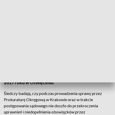
fot. Adobe Stock
Prokuratura Regionalna w Białymstoku wszczęła
śledztwo dotyczące nieprawidłowości w sprawie
wypadku rządowej kolumny z udziałem ówczesnej
premier Beaty Szydło. Do zdarzenia doszło w lutym
2017 roku w Oświęcimiu.
Śledczy badają, czy podczas prowadzenia sprawy przez
Prokuraturę Okręgową w Krakowie oraz w trakcie
postępowania sądowego nie doszło do przekroczenia
uprawnień i niedopełnienia obowiązków przez