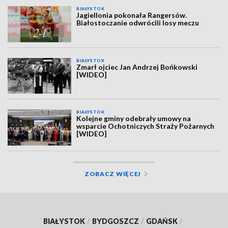
BIAŁYSTOK
Jagiellonia pokonała Rangersów.
Białostoczanie odwrócili losy meczu
BIAŁYSTOK
Zmarł ojciec Jan Andrzej Bońkowski
[WIDEO]
BIAŁYSTOK
Kolejne gminy odebrały umowy na
wsparcie Ochotniczych Straży Pożarnych
[WIDEO]
ZOBACZ WIĘCEJ
BIAŁYSTOK
/
BYDGOSZCZ
/
GDAŃSK
/