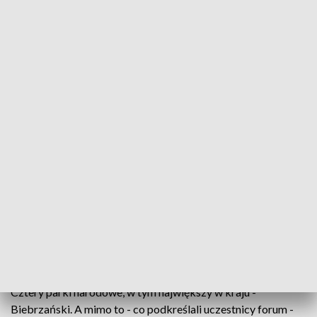
fot. TVP3 Białystok
Samorządowcy, właściciele agroturystyk i
specjaliści branży turystycznej spotkali się w
Puszczy Białowieskiej, żeby rozmawiać o tym, jak
zachęcić turystów do odwiedzania naszego
województwa.
Podlaskie ma najwięcej obszarów chronionych w Polsce.
Cztery parki narodowe, w tym największy w kraju -
Biebrzański. A mimo to - co podkreślali uczestnicy forum -