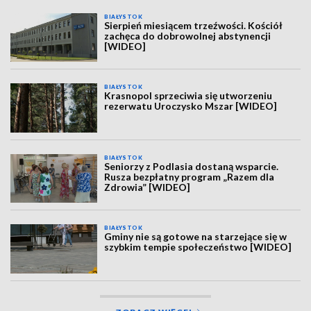
BIAŁYSTOK
Sierpień miesiącem trzeźwości. Kościół
zachęca do dobrowolnej abstynencji
[WIDEO]
BIAŁYSTOK
Krasnopol sprzeciwia się utworzeniu
rezerwatu Uroczysko Mszar [WIDEO]
BIAŁYSTOK
Seniorzy z Podlasia dostaną wsparcie.
Rusza bezpłatny program „Razem dla
Zdrowia” [WIDEO]
BIAŁYSTOK
Gminy nie są gotowe na starzejące się w
szybkim tempie społeczeństwo [WIDEO]