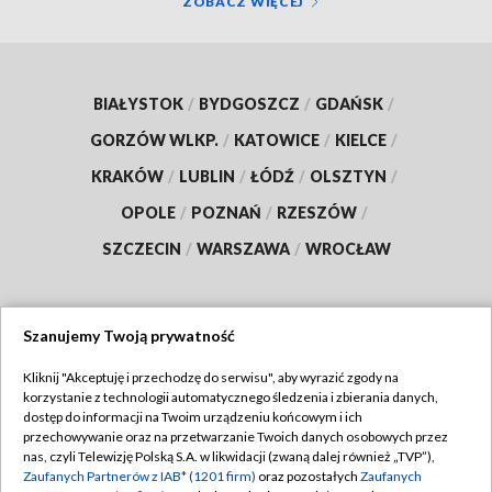
ZOBACZ WIĘCEJ
BIAŁYSTOK
/
BYDGOSZCZ
/
GDAŃSK
/
GORZÓW WLKP.
/
KATOWICE
/
KIELCE
/
KRAKÓW
/
LUBLIN
/
ŁÓDŹ
/
OLSZTYN
/
OPOLE
/
POZNAŃ
/
RZESZÓW
/
SZCZECIN
/
WARSZAWA
/
WROCŁAW
Szanujemy Twoją prywatność
Dołącz do nas:
Kliknij "Akceptuję i przechodzę do serwisu", aby wyrazić zgody na
korzystanie z technologii automatycznego śledzenia i zbierania danych,
TVP
dostęp do informacji na Twoim urządzeniu końcowym i ich
Abonament TVP
przechowywanie oraz na przetwarzanie Twoich danych osobowych przez
Regulamin TVP
nas, czyli Telewizję Polską S.A. w likwidacji (zwaną dalej również „TVP”),
Emisja w TVP
Polityka prywatności
Zaufanych Partnerów z IAB* (1201 firm)
oraz pozostałych
Zaufanych