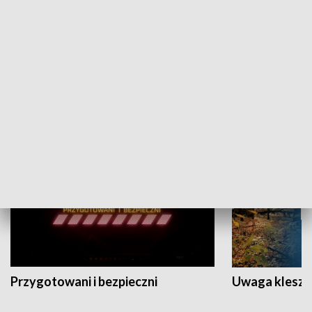
Grajmy Swoje
Białostocki Te
NAUKA I EDUKACJA
Przygotowani i bezpieczni
Uwaga kleszc