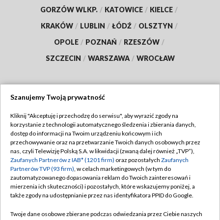
GORZÓW WLKP.
/
KATOWICE
/
KIELCE
/
KRAKÓW
/
LUBLIN
/
ŁÓDŹ
/
OLSZTYN
/
OPOLE
/
POZNAŃ
/
RZESZÓW
/
SZCZECIN
/
WARSZAWA
/
WROCŁAW
Szanujemy Twoją prywatność
Dołącz do nas:
Kliknij "Akceptuję i przechodzę do serwisu", aby wyrazić zgody na
korzystanie z technologii automatycznego śledzenia i zbierania danych,
TVP
dostęp do informacji na Twoim urządzeniu końcowym i ich
Abonament TVP
przechowywanie oraz na przetwarzanie Twoich danych osobowych przez
Regulamin TVP
nas, czyli Telewizję Polską S.A. w likwidacji (zwaną dalej również „TVP”),
Emisja w TVP
Polityka prywatności
Zaufanych Partnerów z IAB* (1201 firm)
oraz pozostałych
Zaufanych
Partnerów TVP (93 firm)
, w celach marketingowych (w tym do
Centrum informacji TVP
Moje zgody
zautomatyzowanego dopasowania reklam do Twoich zainteresowań i
mierzenia ich skuteczności) i pozostałych, które wskazujemy poniżej, a
Naziemna Telewizja Cyfrowa
Pomoc
także zgody na udostępnianie przez nas identyfikatora PPID do Google.
Sklep TVP
Biuro reklamy
Twoje dane osobowe zbierane podczas odwiedzania przez Ciebie naszych