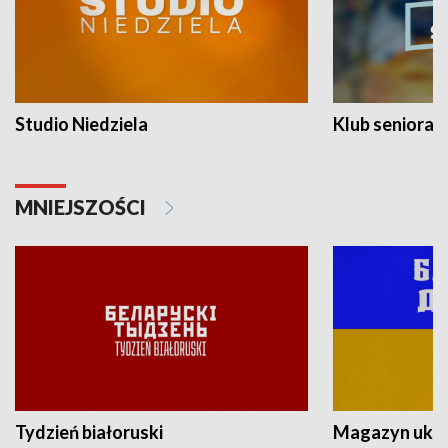
Studio Niedziela
Klub seniora
MNIEJSZOŚCI
Tydzień białoruski
Magazyn ukra