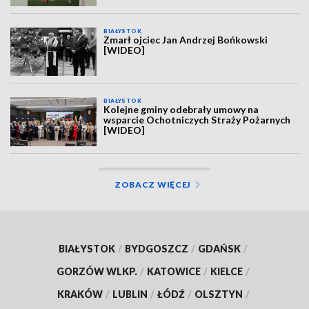
BIAŁYSTOK
Zmarł ojciec Jan Andrzej Bońkowski
[WIDEO]
BIAŁYSTOK
Kolejne gminy odebrały umowy na
wsparcie Ochotniczych Straży Pożarnych
[WIDEO]
ZOBACZ WIĘCEJ
BIAŁYSTOK
/
BYDGOSZCZ
/
GDAŃSK
/
GORZÓW WLKP.
/
KATOWICE
/
KIELCE
/
KRAKÓW
/
LUBLIN
/
ŁÓDŹ
/
OLSZTYN
/