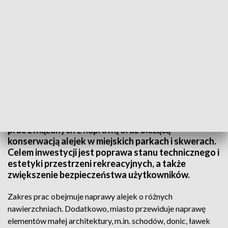
fot. TVP3 Białystok
Miasto Białystok ogłosiło przetarg na wykonanie
prac związanych z naprawą oraz bieżącą
konserwacją alejek w miejskich parkach i skwerach.
Celem inwestycji jest poprawa stanu technicznego i
estetyki przestrzeni rekreacyjnych, a także
zwiększenie bezpieczeństwa użytkowników.
Zakres prac obejmuje naprawy alejek o różnych
nawierzchniach. Dodatkowo, miasto przewiduje naprawę
elementów małej architektury, m.in. schodów, donic, ławek