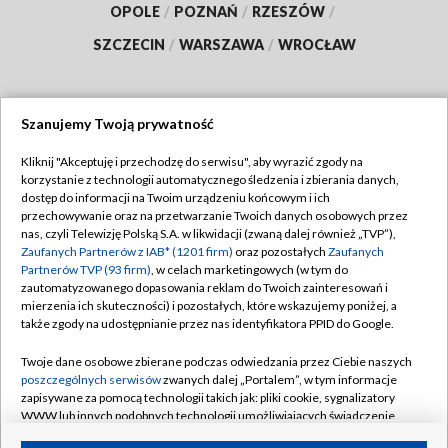
OPOLE
/
POZNAŃ
/
RZESZÓW
/
SZCZECIN
/
WARSZAWA
/
WROCŁAW
Szanujemy Twoją prywatność
Dołącz do nas:
Kliknij "Akceptuję i przechodzę do serwisu", aby wyrazić zgody na
korzystanie z technologii automatycznego śledzenia i zbierania danych,
TVP
dostęp do informacji na Twoim urządzeniu końcowym i ich
Abonament TVP
przechowywanie oraz na przetwarzanie Twoich danych osobowych przez
Regulamin TVP
nas, czyli Telewizję Polską S.A. w likwidacji (zwaną dalej również „TVP”),
Emisja w TVP
Polityka prywatności
Zaufanych Partnerów z IAB* (1201 firm)
oraz pozostałych
Zaufanych
Partnerów TVP (93 firm)
, w celach marketingowych (w tym do
Centrum informacji TVP
Moje zgody
zautomatyzowanego dopasowania reklam do Twoich zainteresowań i
mierzenia ich skuteczności) i pozostałych, które wskazujemy poniżej, a
Naziemna Telewizja Cyfrowa
Pomoc
także zgody na udostępnianie przez nas identyfikatora PPID do Google.
Sklep TVP
Biuro reklamy
Twoje dane osobowe zbierane podczas odwiedzania przez Ciebie naszych
Rada Programowa
Kontakt
poszczególnych serwisów
zwanych dalej „Portalem”, w tym informacje
zapisywane za pomocą technologii takich jak: pliki cookie, sygnalizatory
System NOS
WWW lub innych podobnych technologii umożliwiających świadczenie
dopasowanych i bezpiecznych usług, personalizację treści oraz reklam,
Informacje o nadawcy
Kanały