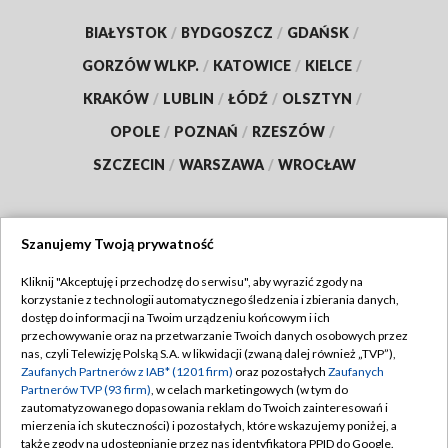
BIAŁYSTOK
/
BYDGOSZCZ
/
GDAŃSK
/
GORZÓW WLKP.
/
KATOWICE
/
KIELCE
/
KRAKÓW
/
LUBLIN
/
ŁÓDŹ
/
OLSZTYN
/
OPOLE
/
POZNAŃ
/
RZESZÓW
/
SZCZECIN
/
WARSZAWA
/
WROCŁAW
Szanujemy Twoją prywatność
Dołącz do nas:
Kliknij "Akceptuję i przechodzę do serwisu", aby wyrazić zgody na
korzystanie z technologii automatycznego śledzenia i zbierania danych,
TVP
dostęp do informacji na Twoim urządzeniu końcowym i ich
Abonament TVP
przechowywanie oraz na przetwarzanie Twoich danych osobowych przez
Regulamin TVP
nas, czyli Telewizję Polską S.A. w likwidacji (zwaną dalej również „TVP”),
Emisja w TVP
Polityka prywatności
Zaufanych Partnerów z IAB* (1201 firm)
oraz pozostałych
Zaufanych
Partnerów TVP (93 firm)
, w celach marketingowych (w tym do
Centrum informacji TVP
Moje zgody
zautomatyzowanego dopasowania reklam do Twoich zainteresowań i
mierzenia ich skuteczności) i pozostałych, które wskazujemy poniżej, a
Naziemna Telewizja Cyfrowa
Pomoc
także zgody na udostępnianie przez nas identyfikatora PPID do Google.