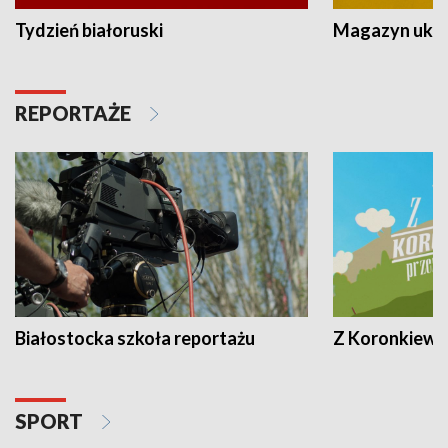
Tydzień białoruski
Magazyn ukra
REPORTAŻE
Białostocka szkoła reportażu
Z Koronkiewic
SPORT