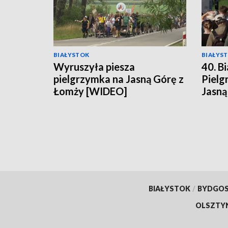
BIAŁYSTOK
BIAŁYS
Wyruszyła piesza
40. B
pielgrzymka na Jasną Górę z
Pielg
Łomży [WIDEO]
Jasną
BIAŁYSTOK
/
BYDGO
OLSZTY