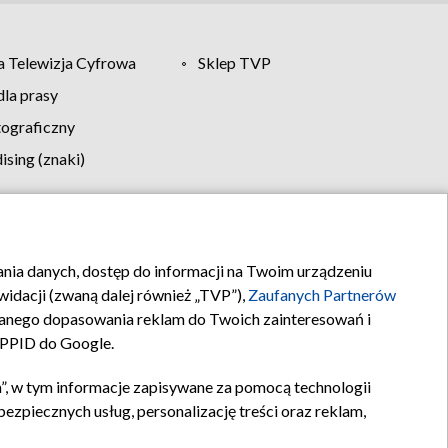
 Telewizja Cyfrowa
Sklep TVP
la prasy
tograficzny
sing (znaki)
klamy
Kontakt
rania danych, dostęp do informacji na Twoim urządzeniu
idacji (zwaną dalej również „TVP”),
Zaufanych Partnerów
anego dopasowania reklam do Twoich zainteresowań i
a PPID do Google.
”, w tym informacje zapisywane za pomocą technologii
zpiecznych usług, personalizację treści oraz reklam,