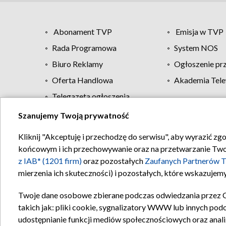
Abonament TVP
Emisja w TVP
Rada Programowa
System NOS
Biuro Reklamy
Ogłoszenie pr
Oferta Handlowa
Akademia Tele
Telegazeta ogłoszenia
Szanujemy Twoją prywatność
Regulamin TVP
Kliknij "Akceptuję i przechodzę do serwisu", aby wyrazić zg
końcowym i ich przechowywanie oraz na przetwarzanie Twoich
z IAB* (1201 firm)
oraz pozostałych
Zaufanych Partnerów T
mierzenia ich skuteczności) i pozostałych, które wskazujemy
Twoje dane osobowe zbierane podczas odwiedzania przez 
takich jak: pliki cookie, sygnalizatory WWW lub innych pod
udostępnianie funkcji mediów społecznościowych oraz anali