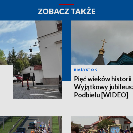
ZOBACZ TAKŻE
BIAŁYSTOK
Pięć wieków historii 
Wyjątkowy jubileusz
Podbielu [WIDEO]