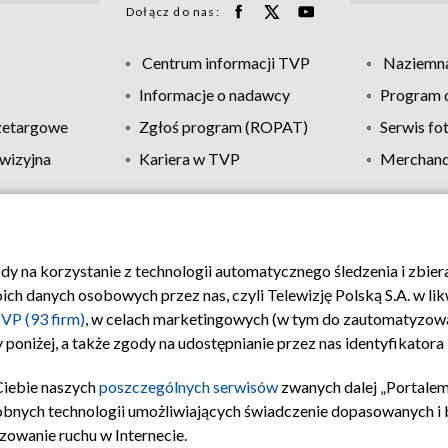
Dołącz do nas:
Centrum informacji TVP
Naziemna
Informacje o nadawcy
Program d
zetargowe
Zgłoś program (ROPAT)
Serwis fo
wizyjna
Kariera w TVP
Merchandi
Polityka prywatności
Moje zgody
Pomoc
Biuro re
ody na korzystanie z technologii automatycznego śledzenia i zbie
 danych osobowych przez nas, czyli Telewizję Polską S.A. w likw
VP (93 firm)
, w celach marketingowych (w tym do zautomatyzow
 poniżej, a także zgody na udostępnianie przez nas identyfikator
Ciebie naszych
poszczególnych serwisów
zwanych dalej „Portalem
obnych technologii umożliwiających świadczenie dopasowanych i be
zowanie ruchu w Internecie.