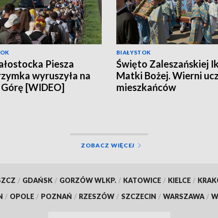
TOK
BIAŁYSTOK
iałostocka Piesza
Święto Zaleszańskiej I
rzymka wyruszyła na
Matki Bożej. Wierni ucz
 Górę [WIDEO]
mieszkańców
zamordowanych w 19
roku [WIDEO]
ZOBACZ WIĘCEJ
SZCZ
/
GDAŃSK
/
GORZÓW WLKP.
/
KATOWICE
/
KIELCE
/
KRA
N
/
OPOLE
/
POZNAŃ
/
RZESZÓW
/
SZCZECIN
/
WARSZAWA
/
W