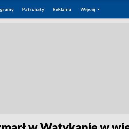
ogramy
Patronaty
Reklama
Więcej
 zmarł w Watykanie w wi