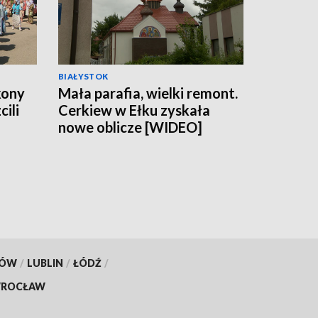
BIAŁYSTOK
kony
Mała parafia, wielki remont.
cili
Cerkiew w Ełku zyskała
nowe oblicze [WIDEO]
46
KÓW
/
LUBLIN
/
ŁÓDŹ
/
ROCŁAW