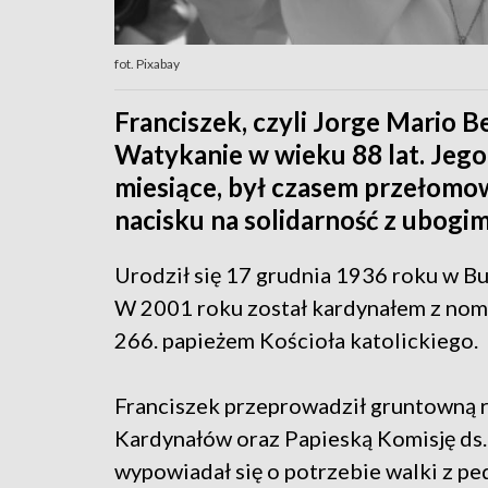
fot. Pixabay
Franciszek, czyli Jorge Mario B
Watykanie w wieku 88 lat. Jego 
miesiące, był czasem przełomow
nacisku na solidarność z ubogim
Urodził się 17 grudnia 1936 roku w Bu
W 2001 roku został kardynałem z nomin
266. papieżem Kościoła katolickiego.
Franciszek przeprowadził gruntowną r
Kardynałów oraz Papieską Komisję ds.
wypowiadał się o potrzebie walki z p