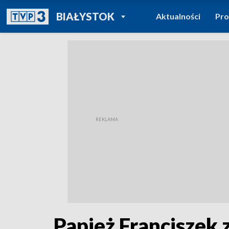
POWRÓT DO
BIAŁYSTOK
Aktualności
Pr
TVP REGIONY
Papież Franciszek