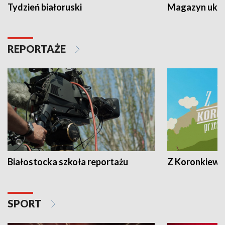
Tydzień białoruski
Magazyn ukra
REPORTAŻE
Białostocka szkoła reportażu
Z Koronkiewic
SPORT