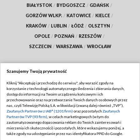
BIAŁYSTOK
/
BYDGOSZCZ
/
GDAŃSK
/
GORZÓW WLKP.
/
KATOWICE
/
KIELCE
/
KRAKÓW
/
LUBLIN
/
ŁÓDŹ
/
OLSZTYN
/
OPOLE
/
POZNAŃ
/
RZESZÓW
/
SZCZECIN
/
WARSZAWA
/
WROCŁAW
Szanujemy Twoją prywatność
Dołącz do nas:
Kliknij "Akceptuję i przechodzę do serwisu", aby wyrazić zgody na
korzystanie z technologii automatycznego śledzenia i zbierania danych,
TVP
dostęp do informacji na Twoim urządzeniu końcowym i ich
Abonament TVP
przechowywanie oraz na przetwarzanie Twoich danych osobowych przez
Regulamin TVP
nas, czyli Telewizję Polską S.A. w likwidacji (zwaną dalej również „TVP”),
Emisja w TVP
Polityka prywatności
Zaufanych Partnerów z IAB* (1201 firm)
oraz pozostałych
Zaufanych
Partnerów TVP (93 firm)
, w celach marketingowych (w tym do
Centrum informacji TVP
Moje zgody
zautomatyzowanego dopasowania reklam do Twoich zainteresowań i
mierzenia ich skuteczności) i pozostałych, które wskazujemy poniżej, a
Naziemna Telewizja Cyfrowa
Pomoc
także zgody na udostępnianie przez nas identyfikatora PPID do Google.