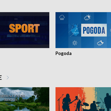
Pogoda
E