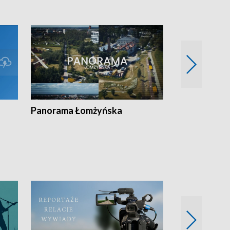
Panorama Łomżyńska
Przegląd suw