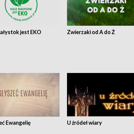
iałystok jest EKO
Zwierzaki od A do Ż
eć Ewangelię
U źródeł wiary