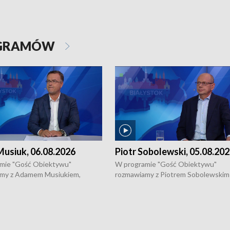
OGRAMÓW
usiuk, 06.08.2026
Piotr Sobolewski, 05.08.20
mie "Gość Obiektywu"
W programie "Gość Obiektywu"
my z Adamem Musiukiem,
rozmawiamy z Piotrem Sobolewskim
m wojewódzkim konserwatorem
Towarzystwa Amickus o możliwości
o kondycji zabytków w regionie
wsparcia osób dotkniętych przemocą
 wniosków na prace
działaniu Ośrodka Pomocy Osobom
torskie.
Pokrzywdzonym Przestępstwem.