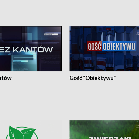
ntów
Gość "Obiektywu"