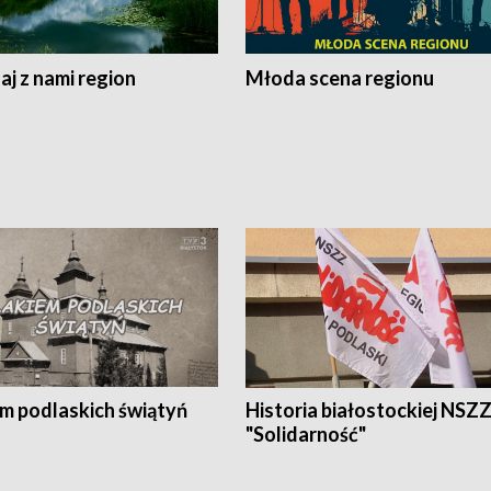
j z nami region
Młoda scena regionu
em podlaskich świątyń
Historia białostockiej NSZ
"Solidarność"