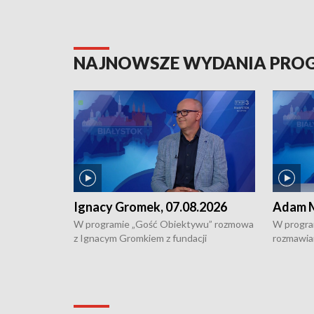
NAJNOWSZE WYDANIA PR
Ignacy Gromek, 07.08.2026
Adam M
W programie „Gość Obiektywu” rozmowa
W progra
z Ignacym Gromkiem z fundacji
rozmawia
"Przystanek Autyzm" o opiece dorosłych
podlaski
osób autystycznych oraz potrzebie
zabytków 
dziennej i całodobowej opieki.
i naborze
konserwa