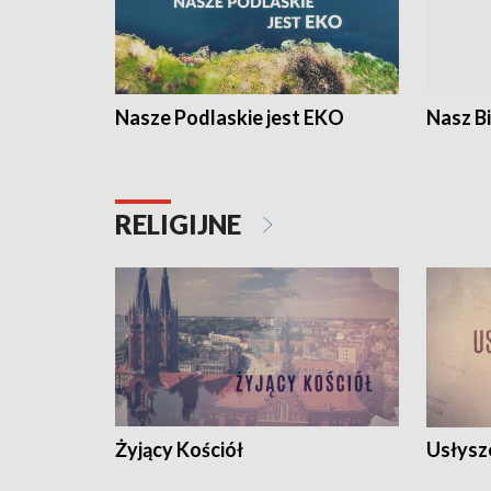
Nasze Podlaskie jest EKO
Nasz B
RELIGIJNE
Żyjący Kościół
Usłysz