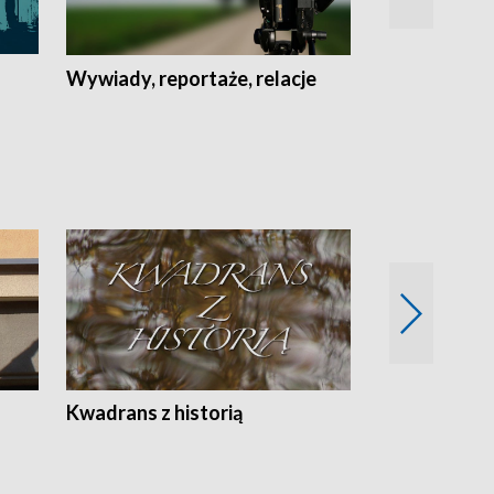
Wywiady, reportaże, relacje
Recepta na...
Z
Kwadrans z historią
Kartki z kal