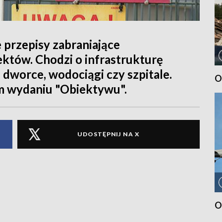
 przepisy zabraniające
któw. Chodzi o infrastrukturę
 dworce, wodociągi czy szpitale.
O
m wydaniu "Obiektywu".
UDOSTĘPNIJ NA X
O