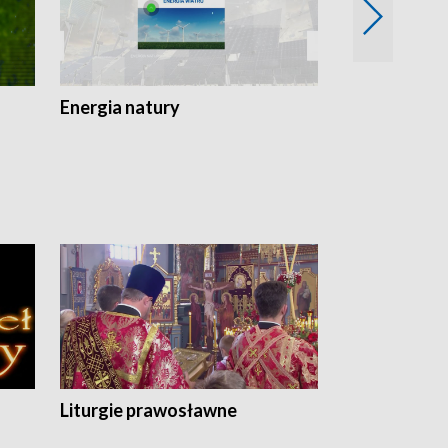
Energia natury
Ogród i nie t
Liturgie prawosławne