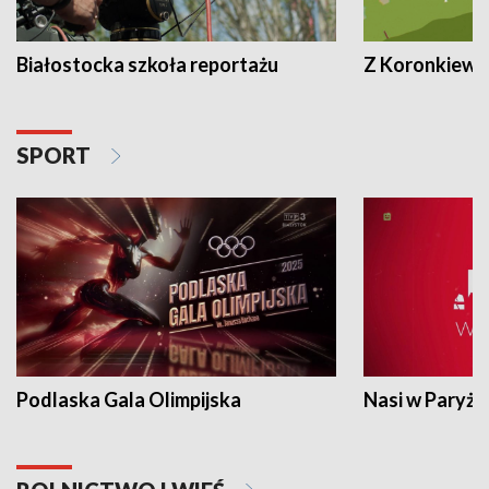
Białostocka szkoła reportażu
Z Koronkiewic
SPORT
Podlaska Gala Olimpijska
Nasi w Paryżu