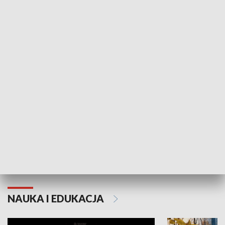
Żyjący Kościół
Usłyszeć Ewa
KULTURA I SZTUKA
Grajmy Swoje
Białostocki Te
NAUKA I EDUKACJA