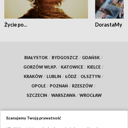
Życie po...
DorastaMy
BIAŁYSTOK
/
BYDGOSZCZ
/
GDAŃSK
/
GORZÓW WLKP.
/
KATOWICE
/
KIELCE
/
KRAKÓW
/
LUBLIN
/
ŁÓDŹ
/
OLSZTYN
/
OPOLE
/
POZNAŃ
/
RZESZÓW
/
SZCZECIN
/
WARSZAWA
/
WROCŁAW
Szanujemy Twoją prywatność
Dołącz do nas: