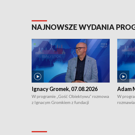
NAJNOWSZE WYDANIA PR
Ignacy Gromek, 07.08.2026
Adam M
W programie „Gość Obiektywu” rozmowa
W progra
z Ignacym Gromkiem z fundacji
rozmawia
"Przystanek Autyzm" o opiece dorosłych
podlaski
osób autystycznych oraz potrzebie
zabytków 
dziennej i całodobowej opieki.
i naborze
konserwa