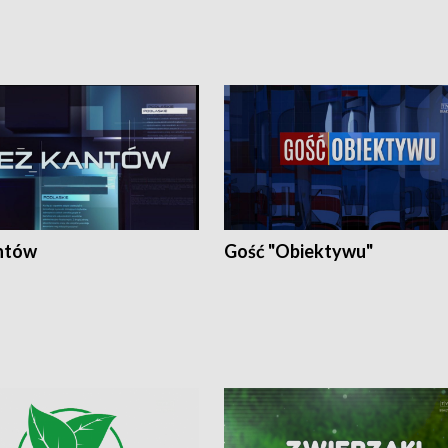
ntów
Gość "Obiektywu"