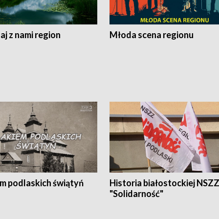
j z nami region
Młoda scena regionu
em podlaskich świątyń
Historia białostockiej NSZ
"Solidarność"