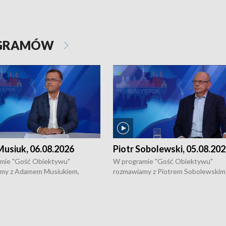
OGRAMÓW
usiuk, 06.08.2026
Piotr Sobolewski, 05.08.20
mie "Gość Obiektywu"
W programie "Gość Obiektywu"
my z Adamem Musiukiem,
rozmawiamy z Piotrem Sobolewskim
m wojewódzkim konserwatorem
Towarzystwa Amickus o możliwości
o kondycji zabytków w regionie
wsparcia osób dotkniętych przemocą
 wniosków na prace
działaniu Ośrodka Pomocy Osobom
torskie.
Pokrzywdzonym Przestępstwem.