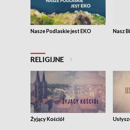
Nasze Podlaskie jest EKO
Nasz B
RELIGIJNE
Żyjący Kościół
Usłysz