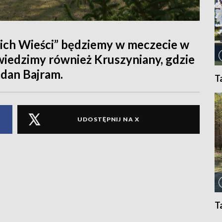
kich Wieści” będziemy w meczecie w
iedzimy również Kruszyniany, gdzie
adan Bajram.
T
UDOSTĘPNIJ NA X
T