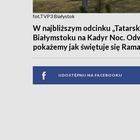
fot.TVP3 Białystok
W najbliższym odcinku „Tatars
Białymstoku na Kadyr Noc. Odw
pokażemy jak świętuje się Ram
UDOSTĘPNIJ NA FACEBOOKU