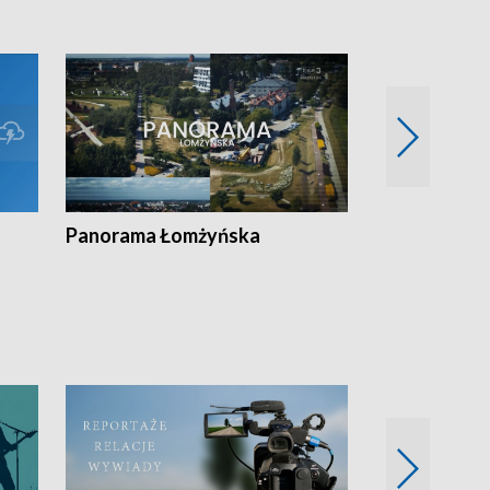
Panorama Łomżyńska
Przegląd suw