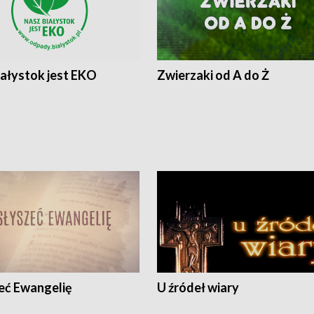
iałystok jest EKO
Zwierzaki od A do Ż
eć Ewangelię
U źródeł wiary