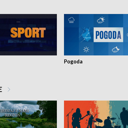
Pogoda
E