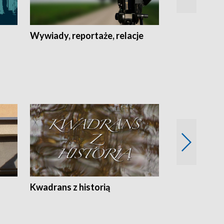
Wywiady, reportaże, relacje
Recepta na...
Z
Kwadrans z historią
Kartki z kal