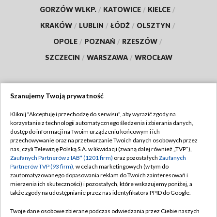
GORZÓW WLKP.
/
KATOWICE
/
KIELCE
/
KRAKÓW
/
LUBLIN
/
ŁÓDŹ
/
OLSZTYN
/
OPOLE
/
POZNAŃ
/
RZESZÓW
/
SZCZECIN
/
WARSZAWA
/
WROCŁAW
Szanujemy Twoją prywatność
Dołącz do nas:
Kliknij "Akceptuję i przechodzę do serwisu", aby wyrazić zgody na
korzystanie z technologii automatycznego śledzenia i zbierania danych,
TVP
dostęp do informacji na Twoim urządzeniu końcowym i ich
Abonament TVP
przechowywanie oraz na przetwarzanie Twoich danych osobowych przez
Regulamin TVP
nas, czyli Telewizję Polską S.A. w likwidacji (zwaną dalej również „TVP”),
Emisja w TVP
Polityka prywatności
Zaufanych Partnerów z IAB* (1201 firm)
oraz pozostałych
Zaufanych
Partnerów TVP (93 firm)
, w celach marketingowych (w tym do
Centrum informacji TVP
Moje zgody
zautomatyzowanego dopasowania reklam do Twoich zainteresowań i
mierzenia ich skuteczności) i pozostałych, które wskazujemy poniżej, a
Naziemna Telewizja Cyfrowa
Pomoc
także zgody na udostępnianie przez nas identyfikatora PPID do Google.
Sklep TVP
Biuro reklamy
Twoje dane osobowe zbierane podczas odwiedzania przez Ciebie naszych