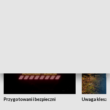
Grajmy Swoje
Białostocki Te
NAUKA I EDUKACJA
Przygotowani i bezpieczni
Uwaga kleszc