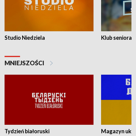
Studio Niedziela
Klub seniora
MNIEJSZOŚCI
Tydzień białoruski
Magazyn ukra