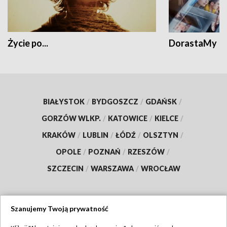
Życie po...
DorastaMy
BIAŁYSTOK
/
BYDGOSZCZ
/
GDAŃSK
/
GORZÓW WLKP.
/
KATOWICE
/
KIELCE
/
KRAKÓW
/
LUBLIN
/
ŁÓDŹ
/
OLSZTYN
/
OPOLE
/
POZNAŃ
/
RZESZÓW
/
SZCZECIN
/
WARSZAWA
/
WROCŁAW
Szanujemy Twoją prywatność
Dołącz do nas: