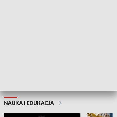
Żyjący Kościół
Usłyszeć Ewa
KULTURA I SZTUKA
Grajmy Swoje
Białostocki Te
NAUKA I EDUKACJA