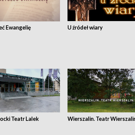
eć Ewangelię
U źródeł wiary
ocki Teatr Lalek
Wierszalin. Teatr Wierszali