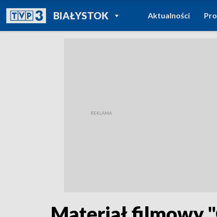
POWRÓT DO
BIAŁYSTOK
Aktualności
Pr
TVP REGIONY
Materiał filmowy 