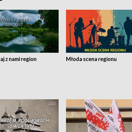
j z nami region
Młoda scena regionu