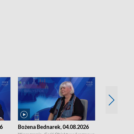
26
Bożena Bednarek, 04.08.2026
dr Katarzyna
03.08.2026