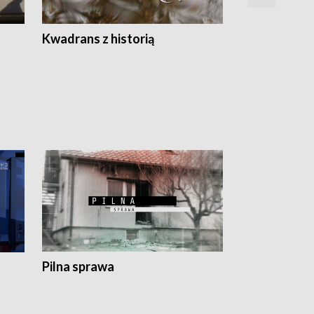
Z
Kwadrans z historią
Kartki z kal
Pilna sprawa