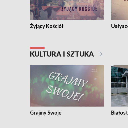
Żyjący Kościół
Usłysz
KULTURA I SZTUKA
Grajmy Swoje
Białost