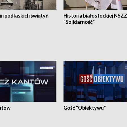
em podlaskich świątyń
Historia białostockiej NSZ
"Solidarność"
ntów
Gość "Obiektywu"