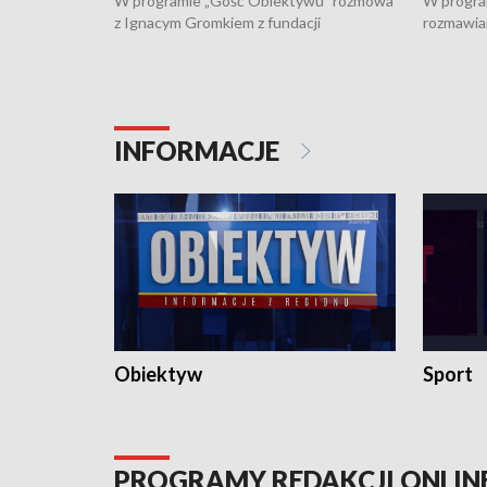
W programie „Gość Obiektywu” rozmowa
W progra
z Ignacym Gromkiem z fundacji
rozmawia
"Przystanek Autyzm" o opiece dorosłych
podlaski
osób autystycznych oraz potrzebie
zabytków 
dziennej i całodobowej opieki.
i naborze
konserwa
INFORMACJE
Obiektyw
Sport
PROGRAMY REDAKCJI ONLIN