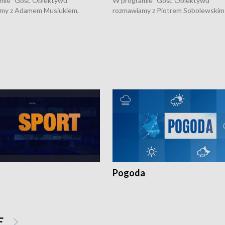
mie "Gość Obiektywu"
W programie "Gość Obiektywu"
my z Adamem Musiukiem,
rozmawiamy z Piotrem Sobolewskim
m wojewódzkim konserwatorem
Towarzystwa Amickus o możliwości
o kondycji zabytków w regionie
wsparcia osób dotkniętych przemocą
 wniosków na prace
działaniu Ośrodka Pomocy Osobom
torskie.
Pokrzywdzonym Przestępstwem.
Pogoda
E