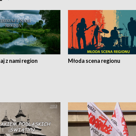
j z nami region
Młoda scena regionu