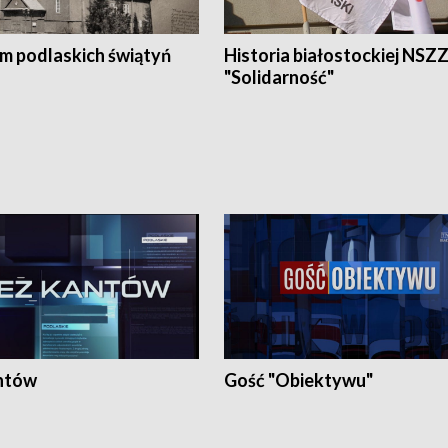
em podlaskich świątyń
Historia białostockiej NSZ
"Solidarność"
ntów
Gość "Obiektywu"