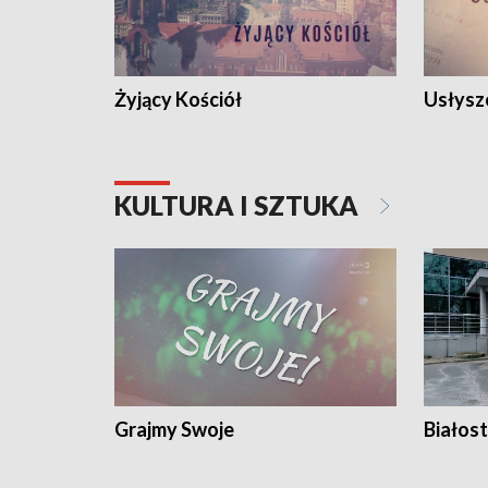
Żyjący Kościół
Usłysz
KULTURA I SZTUKA
Grajmy Swoje
Białost