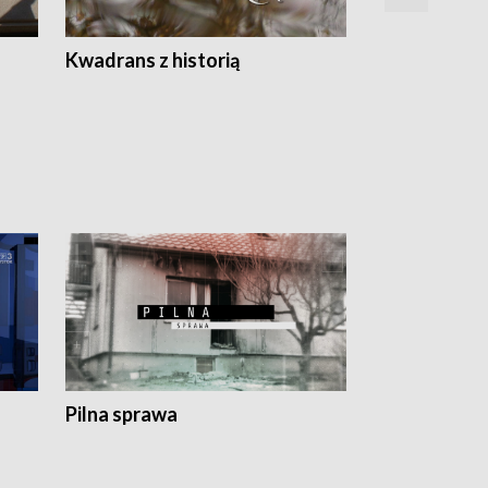
Z
Kwadrans z historią
Kartki z kal
Pilna sprawa