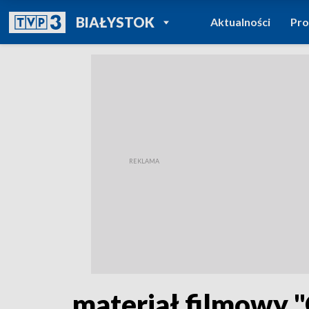
POWRÓT DO
BIAŁYSTOK
Aktualności
Pr
TVP REGIONY
materiał filmowy 