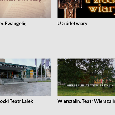
eć Ewangelię
U źródeł wiary
ocki Teatr Lalek
Wierszalin. Teatr Wierszali