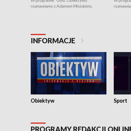
W programie "Gość Obiektywu"
W progra
rozmawiamy z Adamem Misiukiem,
rozmawia
podlaskim wojewódzkim konserwatorem
Towarzys
zabytków o kondycji zabytków w regionie
wsparcia 
i naborze wniosków na prace
działani
konserwatorskie.
Pokrzywd
INFORMACJE
Obiektyw
Sport
PROGRAMY REDAKCJI ONLIN