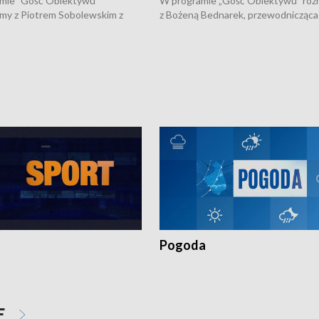
mie "Gość Obiektywu"
W programie „Gość Obiektywu” ro
my z Piotrem Sobolewskim z
z Bożeną Bednarek, przewodnicząca
twa Amickus o możliwościach
Białostockiej Rady Seniorów, o walc
osób dotkniętych przemocą i
samotnością, pomysłach na to jak
u Ośrodka Pomocy Osobom
wyciągać osoby starsze z domów i j
zonym Przestępstwem.
ważne jest to by nie były same.
Pogoda
E