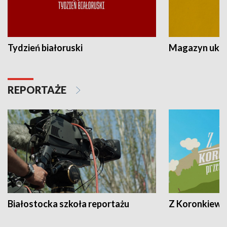
Tydzień białoruski
Magazyn ukra
REPORTAŻE
Białostocka szkoła reportażu
Z Koronkiewic