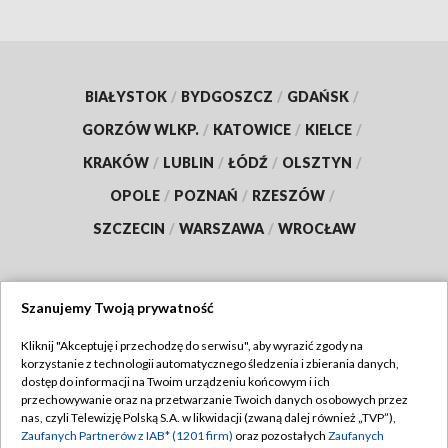
BIAŁYSTOK
/
BYDGOSZCZ
/
GDAŃSK
/
GORZÓW WLKP.
/
KATOWICE
/
KIELCE
/
KRAKÓW
/
LUBLIN
/
ŁÓDŹ
/
OLSZTYN
/
OPOLE
/
POZNAŃ
/
RZESZÓW
/
SZCZECIN
/
WARSZAWA
/
WROCŁAW
Szanujemy Twoją prywatność
Dołącz do nas:
Kliknij "Akceptuję i przechodzę do serwisu", aby wyrazić zgody na
korzystanie z technologii automatycznego śledzenia i zbierania danych,
TVP
dostęp do informacji na Twoim urządzeniu końcowym i ich
Abonament TVP
przechowywanie oraz na przetwarzanie Twoich danych osobowych przez
Regulamin TVP
nas, czyli Telewizję Polską S.A. w likwidacji (zwaną dalej również „TVP”),
Emisja w TVP
Polityka prywatności
Zaufanych Partnerów z IAB* (1201 firm)
oraz pozostałych
Zaufanych