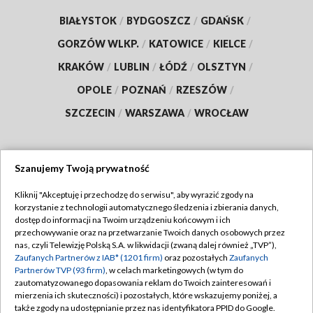
BIAŁYSTOK
/
BYDGOSZCZ
/
GDAŃSK
/
GORZÓW WLKP.
/
KATOWICE
/
KIELCE
/
KRAKÓW
/
LUBLIN
/
ŁÓDŹ
/
OLSZTYN
/
OPOLE
/
POZNAŃ
/
RZESZÓW
/
SZCZECIN
/
WARSZAWA
/
WROCŁAW
Szanujemy Twoją prywatność
Dołącz do nas:
Kliknij "Akceptuję i przechodzę do serwisu", aby wyrazić zgody na
korzystanie z technologii automatycznego śledzenia i zbierania danych,
TVP
dostęp do informacji na Twoim urządzeniu końcowym i ich
Abonament TVP
przechowywanie oraz na przetwarzanie Twoich danych osobowych przez
Regulamin TVP
nas, czyli Telewizję Polską S.A. w likwidacji (zwaną dalej również „TVP”),
Emisja w TVP
Polityka prywatności
Zaufanych Partnerów z IAB* (1201 firm)
oraz pozostałych
Zaufanych
Partnerów TVP (93 firm)
, w celach marketingowych (w tym do
Centrum informacji TVP
Moje zgody
zautomatyzowanego dopasowania reklam do Twoich zainteresowań i
mierzenia ich skuteczności) i pozostałych, które wskazujemy poniżej, a
Naziemna Telewizja Cyfrowa
Pomoc
także zgody na udostępnianie przez nas identyfikatora PPID do Google.