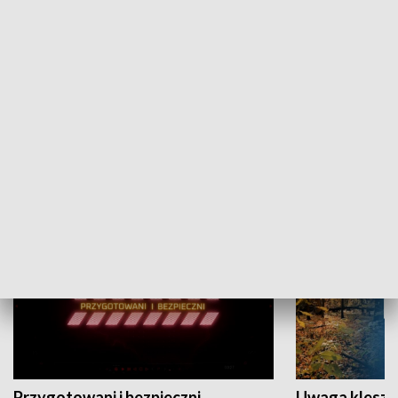
Grajmy Swoje
Białostocki Te
NAUKA I EDUKACJA
Przygotowani i bezpieczni
Uwaga kleszc