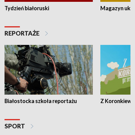
Tydzień białoruski
Magazyn ukra
REPORTAŻE
Białostocka szkoła reportażu
Z Koronkiewic
SPORT