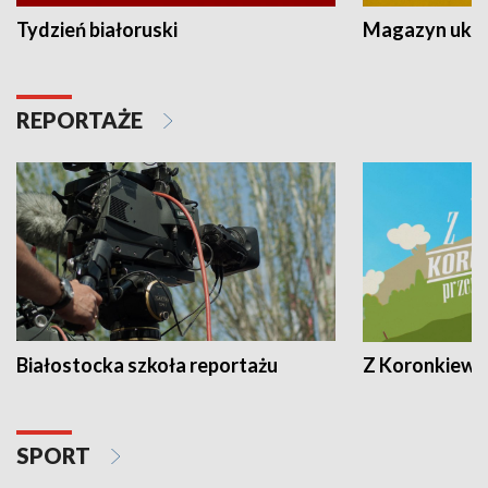
Tydzień białoruski
Magazyn ukra
REPORTAŻE
Białostocka szkoła reportażu
Z Koronkiewic
SPORT