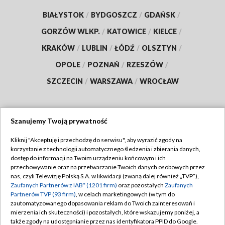
BIAŁYSTOK
/
BYDGOSZCZ
/
GDAŃSK
/
GORZÓW WLKP.
/
KATOWICE
/
KIELCE
/
KRAKÓW
/
LUBLIN
/
ŁÓDŹ
/
OLSZTYN
/
OPOLE
/
POZNAŃ
/
RZESZÓW
/
SZCZECIN
/
WARSZAWA
/
WROCŁAW
Szanujemy Twoją prywatność
Dołącz do nas:
Kliknij "Akceptuję i przechodzę do serwisu", aby wyrazić zgody na
korzystanie z technologii automatycznego śledzenia i zbierania danych,
TVP
dostęp do informacji na Twoim urządzeniu końcowym i ich
Abonament TVP
przechowywanie oraz na przetwarzanie Twoich danych osobowych przez
Regulamin TVP
nas, czyli Telewizję Polską S.A. w likwidacji (zwaną dalej również „TVP”),
Emisja w TVP
Polityka prywatności
Zaufanych Partnerów z IAB* (1201 firm)
oraz pozostałych
Zaufanych
Partnerów TVP (93 firm)
, w celach marketingowych (w tym do
Centrum informacji TVP
Moje zgody
zautomatyzowanego dopasowania reklam do Twoich zainteresowań i
mierzenia ich skuteczności) i pozostałych, które wskazujemy poniżej, a
Naziemna Telewizja Cyfrowa
Pomoc
także zgody na udostępnianie przez nas identyfikatora PPID do Google.