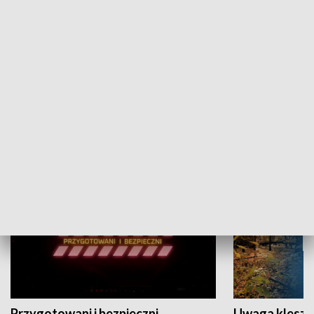
Grajmy Swoje
Białostocki Te
NAUKA I EDUKACJA
Przygotowani i bezpieczni
Uwaga kleszc