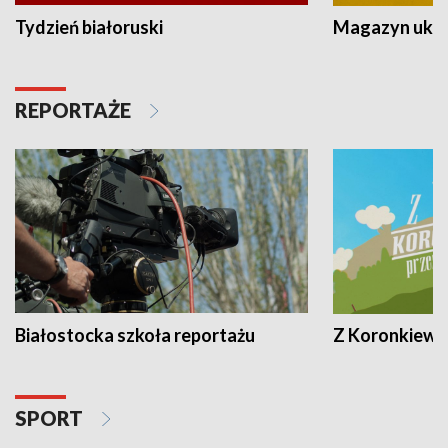
Tydzień białoruski
Magazyn ukra
REPORTAŻE
Białostocka szkoła reportażu
Z Koronkiewic
SPORT