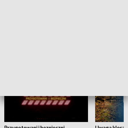
Grajmy Swoje
Białostocki Te
NAUKA I EDUKACJA
Przygotowani i bezpieczni
Uwaga kleszc