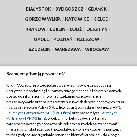
BIAŁYSTOK
/
BYDGOSZCZ
/
GDAŃSK
/
GORZÓW WLKP.
/
KATOWICE
/
KIELCE
/
KRAKÓW
/
LUBLIN
/
ŁÓDŹ
/
OLSZTYN
/
OPOLE
/
POZNAŃ
/
RZESZÓW
/
SZCZECIN
/
WARSZAWA
/
WROCŁAW
Szanujemy Twoją prywatność
Dołącz do nas:
Kliknij "Akceptuję i przechodzę do serwisu", aby wyrazić zgody na
korzystanie z technologii automatycznego śledzenia i zbierania danych,
TVP
dostęp do informacji na Twoim urządzeniu końcowym i ich
Abonament TVP
przechowywanie oraz na przetwarzanie Twoich danych osobowych przez
Regulamin TVP
nas, czyli Telewizję Polską S.A. w likwidacji (zwaną dalej również „TVP”),
Emisja w TVP
Polityka prywatności
Zaufanych Partnerów z IAB* (1201 firm)
oraz pozostałych
Zaufanych
Partnerów TVP (93 firm)
, w celach marketingowych (w tym do
Centrum informacji TVP
Moje zgody
zautomatyzowanego dopasowania reklam do Twoich zainteresowań i
mierzenia ich skuteczności) i pozostałych, które wskazujemy poniżej, a
Naziemna Telewizja Cyfrowa
Pomoc
także zgody na udostępnianie przez nas identyfikatora PPID do Google.