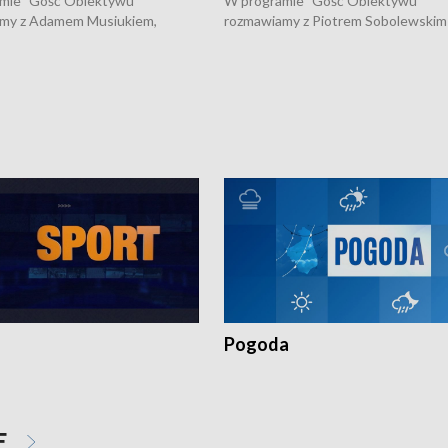
mie "Gość Obiektywu"
W programie "Gość Obiektywu"
my z Adamem Musiukiem,
rozmawiamy z Piotrem Sobolewskim
m wojewódzkim konserwatorem
Towarzystwa Amickus o możliwości
o kondycji zabytków w regionie
wsparcia osób dotkniętych przemocą
 wniosków na prace
działaniu Ośrodka Pomocy Osobom
torskie.
Pokrzywdzonym Przestępstwem.
Pogoda
E