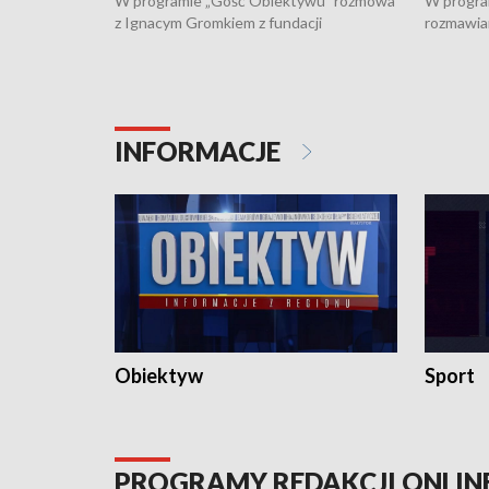
W programie „Gość Obiektywu” rozmowa
W progra
z Ignacym Gromkiem z fundacji
rozmawia
"Przystanek Autyzm" o opiece dorosłych
podlaski
osób autystycznych oraz potrzebie
zabytków 
dziennej i całodobowej opieki.
i naborze
konserwa
INFORMACJE
Obiektyw
Sport
PROGRAMY REDAKCJI ONLIN