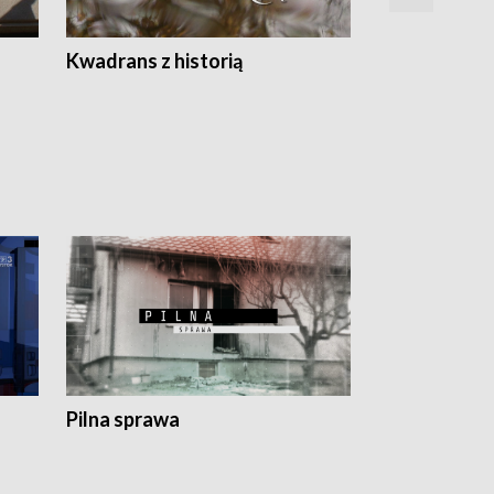
Z
Kwadrans z historią
Kartki z kal
Pilna sprawa