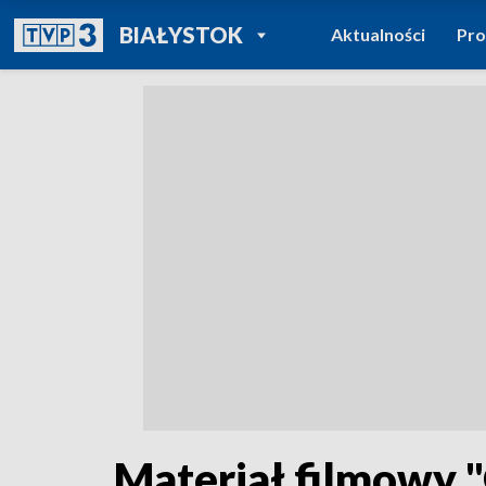
POWRÓT DO
BIAŁYSTOK
Aktualności
Pr
TVP REGIONY
Materiał filmowy 