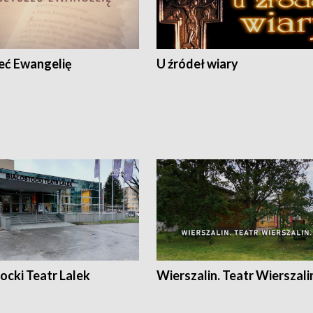
eć Ewangelię
U źródeł wiary
ocki Teatr Lalek
Wierszalin. Teatr Wierszali