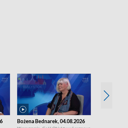
26
Bożena Bednarek, 04.08.2026
dr Katarzyna
03.08.2026