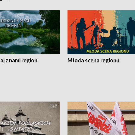
j z nami region
Młoda scena regionu