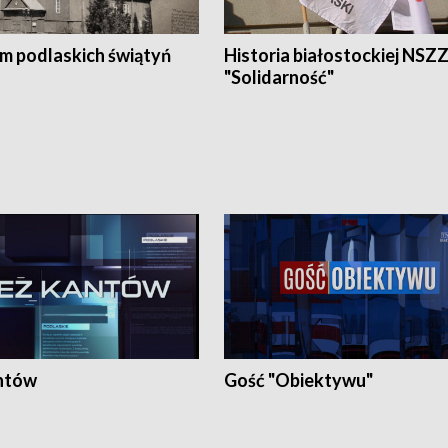
em podlaskich świątyń
Historia białostockiej NSZ
"Solidarność"
ntów
Gość "Obiektywu"