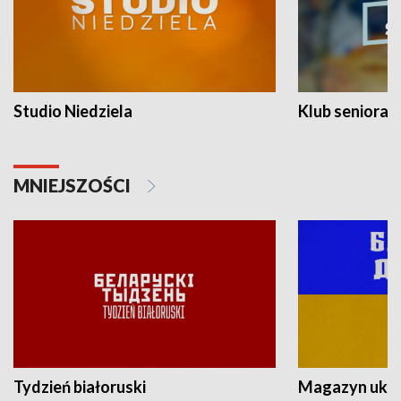
Studio Niedziela
Klub seniora
MNIEJSZOŚCI
Tydzień białoruski
Magazyn ukra