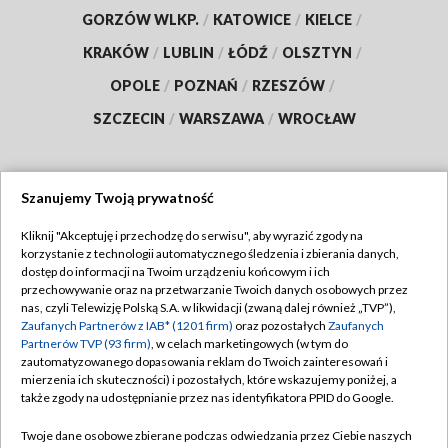
GORZÓW WLKP.
/
KATOWICE
/
KIELCE
/
KRAKÓW
/
LUBLIN
/
ŁÓDŹ
/
OLSZTYN
/
OPOLE
/
POZNAŃ
/
RZESZÓW
/
SZCZECIN
/
WARSZAWA
/
WROCŁAW
Szanujemy Twoją prywatność
Dołącz do nas:
Kliknij "Akceptuję i przechodzę do serwisu", aby wyrazić zgody na
korzystanie z technologii automatycznego śledzenia i zbierania danych,
TVP
dostęp do informacji na Twoim urządzeniu końcowym i ich
Abonament TVP
przechowywanie oraz na przetwarzanie Twoich danych osobowych przez
Regulamin TVP
nas, czyli Telewizję Polską S.A. w likwidacji (zwaną dalej również „TVP”),
Emisja w TVP
Polityka prywatności
Zaufanych Partnerów z IAB* (1201 firm)
oraz pozostałych
Zaufanych
Partnerów TVP (93 firm)
, w celach marketingowych (w tym do
Centrum informacji TVP
Moje zgody
zautomatyzowanego dopasowania reklam do Twoich zainteresowań i
mierzenia ich skuteczności) i pozostałych, które wskazujemy poniżej, a
Naziemna Telewizja Cyfrowa
Pomoc
także zgody na udostępnianie przez nas identyfikatora PPID do Google.
Sklep TVP
Biuro reklamy
Twoje dane osobowe zbierane podczas odwiedzania przez Ciebie naszych