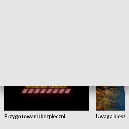
Grajmy Swoje
Białostocki Te
NAUKA I EDUKACJA
Przygotowani i bezpieczni
Uwaga kleszc