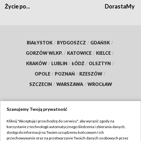
Życie po...
DorastaMy
BIAŁYSTOK
/
BYDGOSZCZ
/
GDAŃSK
/
GORZÓW WLKP.
/
KATOWICE
/
KIELCE
/
KRAKÓW
/
LUBLIN
/
ŁÓDŹ
/
OLSZTYN
/
OPOLE
/
POZNAŃ
/
RZESZÓW
/
SZCZECIN
/
WARSZAWA
/
WROCŁAW
Szanujemy Twoją prywatność
Dołącz do nas:
Kliknij "Akceptuję i przechodzę do serwisu", aby wyrazić zgody na
korzystanie z technologii automatycznego śledzenia i zbierania danych,
TVP
dostęp do informacji na Twoim urządzeniu końcowym i ich
Abonament TVP
przechowywanie oraz na przetwarzanie Twoich danych osobowych przez
Regulamin TVP