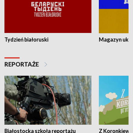
Tydzień białoruski
Magazyn ukra
REPORTAŻE
Białostocka szkoła reportażu
Z Koronkiewic