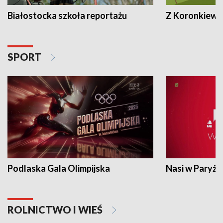
Białostocka szkoła reportażu
Z Koronkiewic
SPORT
Podlaska Gala Olimpijska
Nasi w Paryżu
ROLNICTWO I WIEŚ