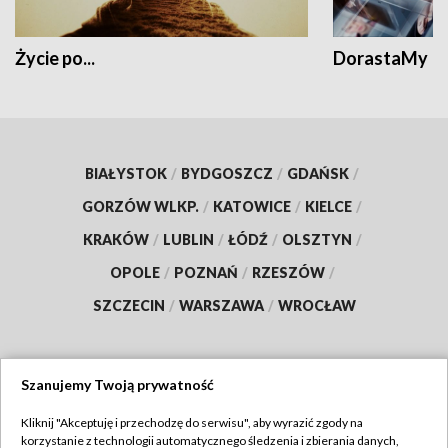
Życie po...
DorastaMy
BIAŁYSTOK
/
BYDGOSZCZ
/
GDAŃSK
/
GORZÓW WLKP.
/
KATOWICE
/
KIELCE
/
KRAKÓW
/
LUBLIN
/
ŁÓDŹ
/
OLSZTYN
/
OPOLE
/
POZNAŃ
/
RZESZÓW
/
SZCZECIN
/
WARSZAWA
/
WROCŁAW
Szanujemy Twoją prywatność
Dołącz do nas:
Kliknij "Akceptuję i przechodzę do serwisu", aby wyrazić zgody na
korzystanie z technologii automatycznego śledzenia i zbierania danych,
TVP