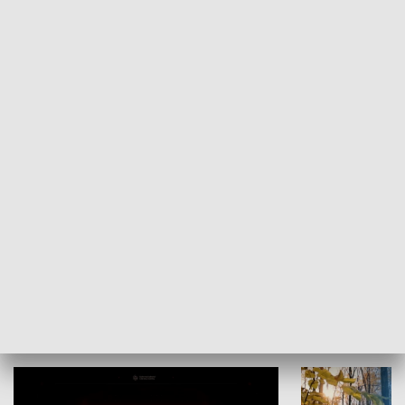
KULTURA I SZTUKA
Grajmy Swoje
Białostocki Te
NAUKA I EDUKACJA